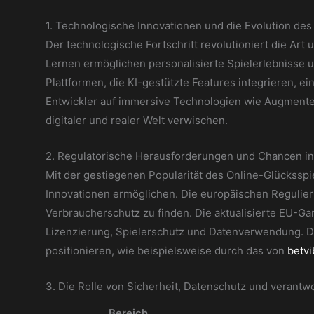
1. Technologische Innovationen und die Evolution de
Der technologische Fortschritt revolutioniert die Art
Lernen ermöglichen personalisierte Spielerlebnisse u
Plattformen, die KI-gestützte Features integrieren, 
Entwickler auf immersive Technologien wie Augmented 
digitaler und realer Welt verwischen.
2. Regulatorische Herausforderungen und Chancen i
Mit der gestiegenen Popularität des Online-Glückssp
Innovationen ermöglichen. Die europäischen Regulie
Verbraucherschutz zu finden. Die aktualisierte EU-G
Lizenzierung, Spielerschutz und Datenverwendung. Da
positionieren, wie beispielsweise durch das von
betvi
3. Die Rolle von Sicherheit, Datenschutz und verant
Bereich