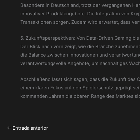
Besonders in Deutschland, trotz der vergangenen Hera
innovativer Produktangebote. Die Integration von Kr
Transaktionen sorgen. Zudem wird erwartet, dass ver
5. Zukunftsperspektiven: Von Data-Driven Gaming bis
Der Blick nach vorn zeigt, wie die Branche zunehmend 
die Balance zwischen Innovationen und verantwortung
verantwortungsvolle Angebote, um nachhaltiges Wachs
Abschließend lässt sich sagen, dass die Zukunft des 
einem klaren Fokus auf den Spielerschutz geprägt s
kommenden Jahren die oberen Ränge des Marktes si
←
Entrada anterior