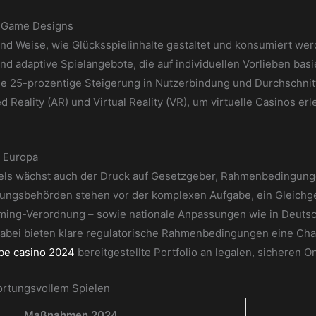
s Game Designs
 und Weise, wie Glücksspielinhalte gestaltet und konsumiert werd
nd adaptive Spielangebote, die auf individuellen Vorlieben ba
eine 25-prozentige Steigerung in Nutzerbindung und Durchschni
Reality (AR) und Virtual Reality (VR), um virtuelle Casinos er
n Europa
iels wächst auch der Druck auf Gesetzgeber, Rahmenbedingungen
rungsbehörden stehen vor der komplexen Aufgabe, ein Gleichge
aming-Verordnung – sowie nationale Anpassungen wie in Deutsc
bei bieten klare regulatorische Rahmenbedingungen eine Chanc
be casino 2024
bereitgestellte Portfolio an legalen, sicheren 
wortungsvollem Spielen
Maßnahmen 2024