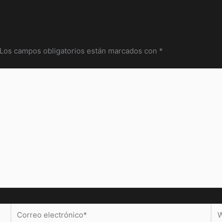
Los campos obligatorios están marcados con
*
Correo
We