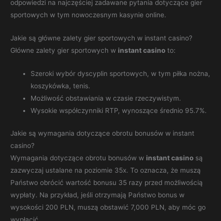
odpowiedzi na najczęściej zadawane pytania dotyczące gier
sportowych w tym nowoczesnym kasynie online.
Jakie są główne zalety gier sportowych w instant casino?
Główne zalety gier sportowych w
instant casino
to:
Szeroki wybór dyscyplin sportowych, w tym piłka nożna,
koszykówka, tenis.
Możliwość obstawiania w czasie rzeczywistym.
Wysokie współczynniki RTP, wynoszące średnio 95.7%.
Jakie są wymagania dotyczące obrotu bonusów w instant
casino?
Wymagania dotyczące obrotu bonusów w
instant casino
są
zazwyczaj ustalane na poziomie 35x. To oznacza, że muszą
Państwo obrócić wartość bonusu 35 razy przed możliwością
wypłaty. Na przykład, jeśli otrzymają Państwo bonus w
wysokości 200 PLN, muszą obstawić 7,000 PLN, aby móc go
wypłacić.