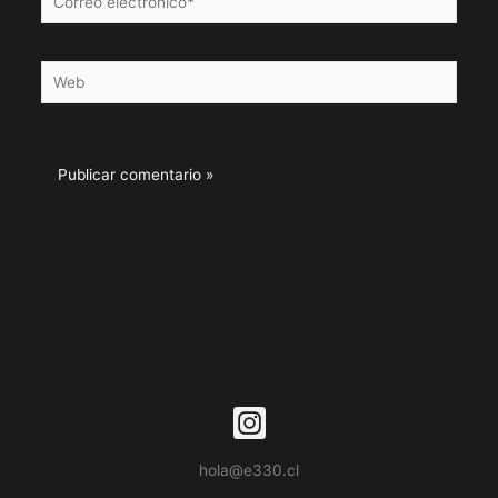
electrónico*
Web
hola@e330.cl