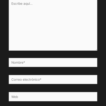
Escribe
aquí...
Nombre*
Correo
electrónico*
Web