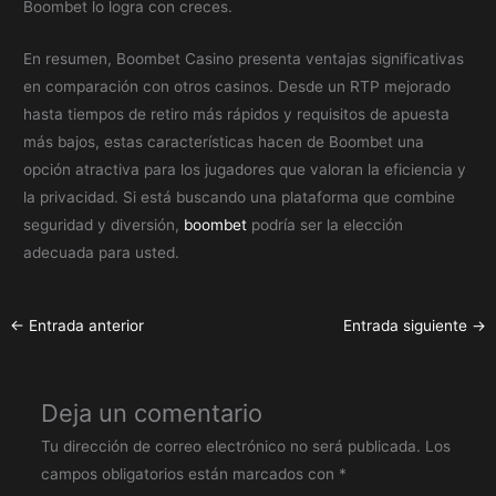
Boombet lo logra con creces.
En resumen, Boombet Casino presenta ventajas significativas
en comparación con otros casinos. Desde un RTP mejorado
hasta tiempos de retiro más rápidos y requisitos de apuesta
más bajos, estas características hacen de Boombet una
opción atractiva para los jugadores que valoran la eficiencia y
la privacidad. Si está buscando una plataforma que combine
seguridad y diversión,
boombet
podría ser la elección
adecuada para usted.
←
Entrada anterior
Entrada siguiente
→
Deja un comentario
Tu dirección de correo electrónico no será publicada.
Los
campos obligatorios están marcados con
*