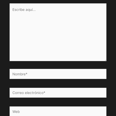
Escribe
aquí...
Nombre*
Correo
electrónico*
Web