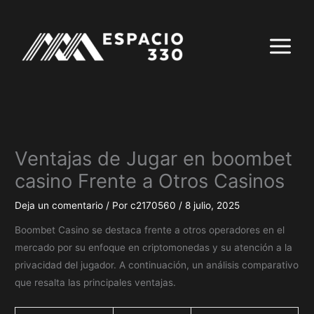
Ir
al
contenido
Ventajas de Jugar en boombet
casino Frente a Otros Casinos
Deja un comentario
/ Por
c2170560
/
8 julio, 2025
Boombet Casino se destaca frente a otros operadores en el
mercado por su enfoque en criptomonedas y su atención a la
privacidad del jugador. A continuación, un análisis comparativo
que resalta las principales ventajas.