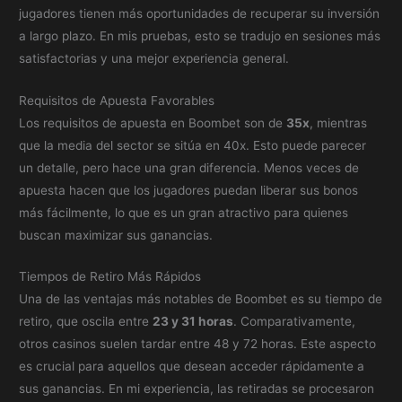
jugadores tienen más oportunidades de recuperar su inversión
a largo plazo. En mis pruebas, esto se tradujo en sesiones más
satisfactorias y una mejor experiencia general.
Requisitos de Apuesta Favorables
Los requisitos de apuesta en Boombet son de
35x
, mientras
que la media del sector se sitúa en 40x. Esto puede parecer
un detalle, pero hace una gran diferencia. Menos veces de
apuesta hacen que los jugadores puedan liberar sus bonos
más fácilmente, lo que es un gran atractivo para quienes
buscan maximizar sus ganancias.
Tiempos de Retiro Más Rápidos
Una de las ventajas más notables de Boombet es su tiempo de
retiro, que oscila entre
23 y 31 horas
. Comparativamente,
otros casinos suelen tardar entre 48 y 72 horas. Este aspecto
es crucial para aquellos que desean acceder rápidamente a
sus ganancias. En mi experiencia, las retiradas se procesaron