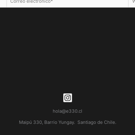
electrónico*
hola@e330.cl
Maipú 330, Barrio Yungay. Santiago de Chile.