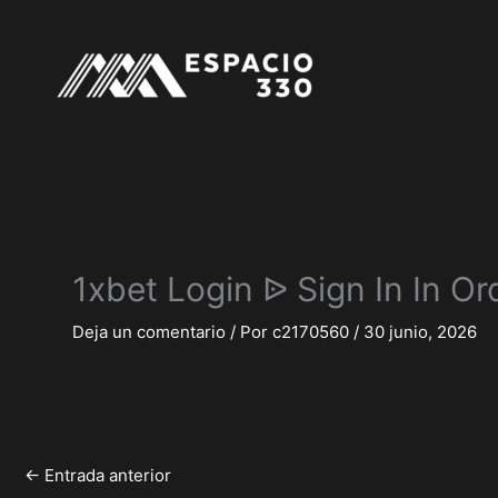
Ir
al
contenido
1xbet Login ᐉ Sign In In O
Deja un comentario
/ Por
c2170560
/
30 junio, 2026
←
Entrada anterior