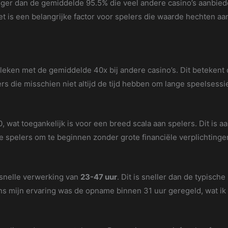
hoger dan de gemiddelde 95.5% die veel andere casino’s aanbied
t is een belangrijke factor voor spelers die waarde hechten aa
geleken met de gemiddelde 40x bij andere casino’s. Dit betekent
s die misschien niet altijd de tijd hebben om lange speelsessie
0, wat toegankelijk is voor een breed scala aan spelers. Dit is 
e spelers om te beginnen zonder grote financiële verplichtinge
k snelle verwerking van
23-47 uur
. Dit is sneller dan de typisch
ens mijn ervaring was de opname binnen 31 uur geregeld, wat ik 