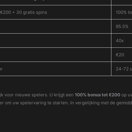
 €200 + 30 gratis spins
100% to
95.5%
40x
€20
ur
24-72 
jk voor nieuwe spelers. U krijgt een
100% bonus tot €200
op uw
er om uw spelervaring te starten. In vergelijking met de gemid