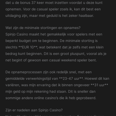
dat u de bonus 37 keer moet inzetten voordat u deze kunt
opnemen. Voor de casual speler zoals ik, kan dit best een
uitdaging zijn, maar met geduld is het zeker haalbaar.
Wat zijn de minimale stortingen en opnames?
Spinjo Casino maakt het gemakkelijk voor spelers met een
beperkt budget om te beginnen. De minimale storting is
slechts **EUR 10**, wat betekent dat je zelfs met een klein
bedrag kunt beginnen. Dit is een groot pluspunt, vooral als je
net begint of gewoon een casual weekend speler bent.
De opnameprocessen zijn ook redelijk snel, met een
gemiddelde verwerkingstijd van **23-47 uur**. Hoewel dit kan
variëren, was mijn ervaring dat ik binnen ongeveer **31 uur**
mijn geld op mijn rekening had staan. Dit is sneller dan
sommige andere online casino’s die ik heb geprobeerd.
Zijn er nadelen aan Spinjo Casino?