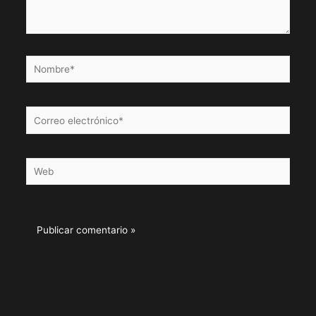
Nombre*
Correo
electrónico*
Web