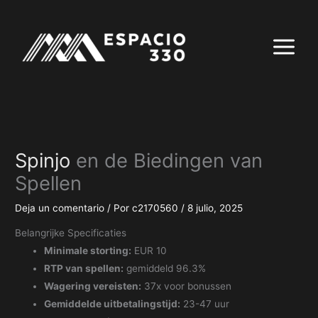
Ir
al
contenido
Spinjo
en de Biedingen van
Spellen
Deja un comentario
/ Por
c2170560
/
8 julio, 2025
Belangrijke Specificaties
Minimale storting:
EUR 10
RTP van spellen:
gemiddeld 96.3%
Wagering vereisten:
37x voor bonussen
Gemiddelde uitbetalingstijd:
23-47 uur