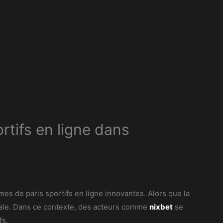
rtifs en ligne dans
mes de paris sportifs en ligne innovantes. Alors que la
ntrale. Dans ce contexte, des acteurs comme
nixbet
se
fs.