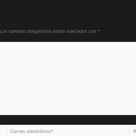
Los campos obligatorios están marcados con
*
Correo
We