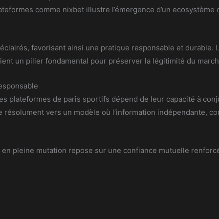
lateformes comme nixbet illustre l’émergence d’un ecosystème où
x éclairés, favorisant ainsi une pratique responsable et durable.
ient un pilier fondamental pour préserver la légitimité du march
responsable
 des plateformes de paris sportifs dépend de leur capacité à co
te résolument vers un modèle où l’information indépendante, co
r en pleine mutation repose sur une confiance mutuelle renforc