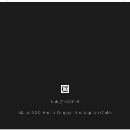
electrónico*
hola@e330.cl
Maipú 330, Barrio Yungay. Santiago de Chile.