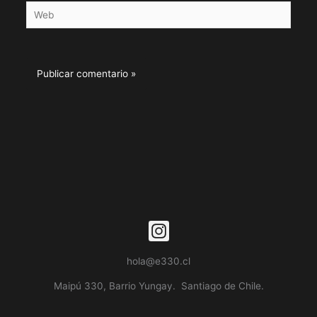
Web
hola@e330.cl
Maipú 330, Barrio Yungay. Santiago de Chile.