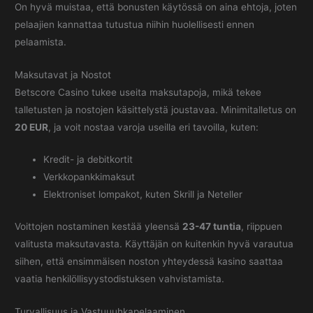
On hyvä muistaa, että bonusten käytössä on aina ehtoja, joten
pelaajien kannattaa tutustua niihin huolellisesti ennen
pelaamista.
Maksutavat ja Nostot
Betscore Casino tukee useita maksutapoja, mikä tekee
talletusten ja nostojen käsittelystä joustavaa. Minimitalletus on
20 EUR
, ja voit nostaa varoja useilla eri tavoilla, kuten:
Kredit- ja debitkortit
Verkkopankkimaksut
Elektroniset lompakot, kuten Skrill ja Neteller
Voittojen nostaminen kestää yleensä
23-47 tuntia
, riippuen
valitusta maksutavasta. Käyttäjän on kuitenkin hyvä varautua
siihen, että ensimmäisen noston yhteydessä kasino saattaa
vaatia henkilöllisyystodistuksen vahvistamista.
Turvallisuus ja Vastuuuhkapelaaminen