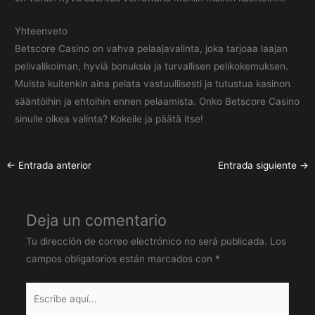
Yhteenveto
Betscore Casino on vahva pelaajavalinta, joka tarjoaa laajan
pelivalikoiman, hyviä bonuksia ja turvallisen pelikokemuksen.
Muista kuitenkin aina pelata vastuullisesti ja tutustua kasinon
sääntöihin ja ehtoihin ennen pelaamista. Onko Betscore Casino
sinulle oikea valinta? Kokeile ja päätä itse!
←
Entrada anterior
Entrada siguiente
→
Deja un comentario
Tu dirección de correo electrónico no será publicada.
Los
campos obligatorios están marcados con
*
Escribe
aquí...