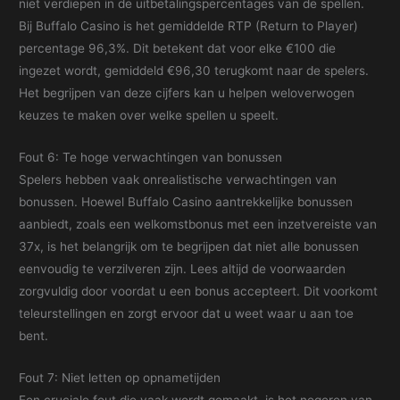
niet verdiepen in de uitbetalingspercentages van de spellen.
Bij Buffalo Casino is het gemiddelde RTP (Return to Player)
percentage 96,3%. Dit betekent dat voor elke €100 die
ingezet wordt, gemiddeld €96,30 terugkomt naar de spelers.
Het begrijpen van deze cijfers kan u helpen weloverwogen
keuzes te maken over welke spellen u speelt.
Fout 6: Te hoge verwachtingen van bonussen
Spelers hebben vaak onrealistische verwachtingen van
bonussen. Hoewel Buffalo Casino aantrekkelijke bonussen
aanbiedt, zoals een welkomstbonus met een inzetvereiste van
37x, is het belangrijk om te begrijpen dat niet alle bonussen
eenvoudig te verzilveren zijn. Lees altijd de voorwaarden
zorgvuldig door voordat u een bonus accepteert. Dit voorkomt
teleurstellingen en zorgt ervoor dat u weet waar u aan toe
bent.
Fout 7: Niet letten op opnametijden
Een cruciale fout die vaak wordt gemaakt, is het negeren van