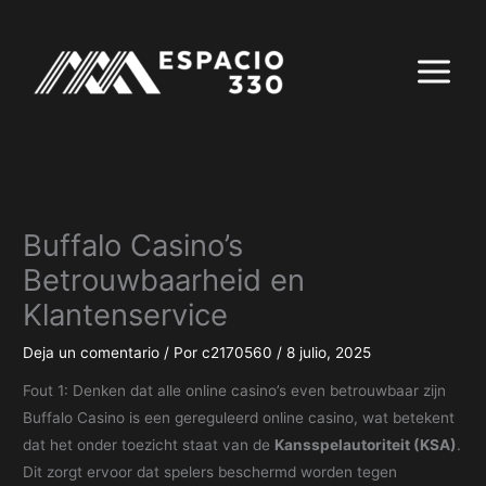
Ir
al
contenido
Buffalo Casino’s
Betrouwbaarheid en
Klantenservice
Deja un comentario
/ Por
c2170560
/
8 julio, 2025
Fout 1: Denken dat alle online casino’s even betrouwbaar zijn
Buffalo Casino is een gereguleerd online casino, wat betekent
dat het onder toezicht staat van de
Kansspelautoriteit (KSA)
.
Dit zorgt ervoor dat spelers beschermd worden tegen