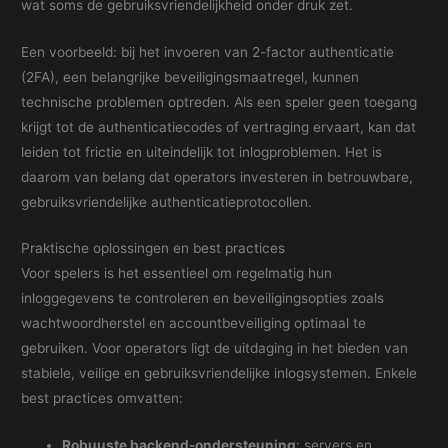
wat soms de gebruiksvriendelijkheid onder druk zet.
Een voorbeeld: bij het invoeren van 2-factor authenticatie
(2FA), een belangrijke beveiligingsmaatregel, kunnen
technische problemen optreden. Als een speler geen toegang
krijgt tot de authenticatiecodes of vertraging ervaart, kan dat
leiden tot frictie en uiteindelijk tot inlogproblemen. Het is
daarom van belang dat operators investeren in betrouwbare,
gebruiksvriendelijke authenticatieprotocollen.
Praktische oplossingen en best practices
Voor spelers is het essentieel om regelmatig hun
inloggegevens te controleren en beveiligingsopties zoals
wachtwoordherstel en accountbeveiliging optimaal te
gebruiken. Voor operators ligt de uitdaging in het bieden van
stabiele, veilige en gebruiksvriendelijke inlogsystemen. Enkele
best practices omvatten:
Robuuste backend-ondersteuning
: servers en