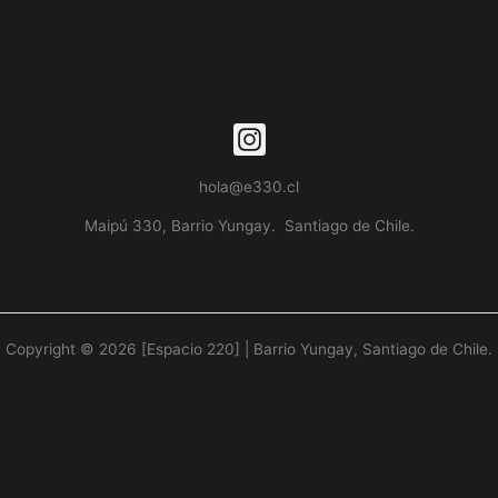
hola@e330.cl
Maipú 330, Barrio Yungay. Santiago de Chile.
Copyright © 2026 [Espacio 220] | Barrio Yungay, Santiago de Chile.