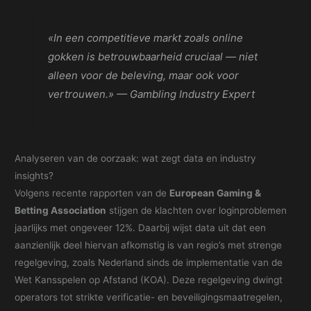
«In een competitieve markt zoals online
gokken is betrouwbaarheid cruciaal — niet
alleen voor de beleving, maar ook voor
vertrouwen.» —
Gambling Industry Expert
Analyseren van de oorzaak: wat zegt data en industry
insights?
Volgens recente rapporten van de
European Gaming &
Betting Association
stijgen de klachten over loginproblemen
jaarlijks met ongeveer 12%. Daarbij wijst data uit dat een
aanzienlijk deel hiervan afkomstig is van regio’s met strenge
regelgeving, zoals Nederland sinds de implementatie van de
Wet Kansspelen op Afstand (KOA). Deze regelgeving dwingt
operators tot strikte verificatie- en beveiligingsmaatregelen,