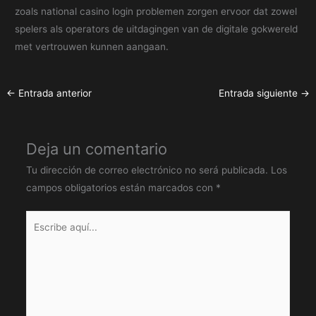
zoals national casino login problemen zorgen ervoor dat zowel
spelers als operators de uitdagingen van de digitale gokwereld
met vertrouwen kunnen aangaan.
←
Entrada anterior
Entrada siguiente
→
Deja un comentario
Tu dirección de correo electrónico no será publicada.
Los
campos obligatorios están marcados con
*
Escribe
aquí...