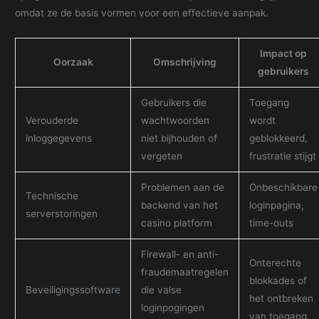
omdat ze de basis vormen voor een effectieve aanpak.
Impact op
Oorzaak
Omschrijving
gebruikers
Gebruikers die
Toegang
Verouderde
wachtwoorden
wordt
inloggegevens
niet bijhouden of
geblokkeerd,
vergeten
frustratie stijgt
Problemen aan de
Onbeschikbare
Technische
backend van het
loginpagina,
serverstoringen
casino platform
time-outs
Firewall- en anti-
Onterechte
fraudemaatregelen
blokkades of
Beveiligingssoftware
die valse
het ontbreken
loginpogingen
van toegang