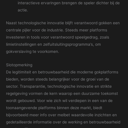
interactieve ervaringen brengen de speler dichter bij de
actie.
Naast technologische innovatie blijft verantwoord gokken een
centrale pijler voor de industrie. Steeds meer platforms
investeren in tools voor verantwoord speelgedrag, zoals
limietinstellingen en zelfuitsluitingsprogramma’s, om
gokverslaving te voorkomen.
Slotopmerking
De legitimiteit en betrouwbaarheid die moderne gokplatforms
bieden, worden steeds belangrijker voor de groei van de
sector. Transparantie, technologische innovatie en strikte
regelgeving vormen de kern waarop een duurzame toekomst
wordt gebouwd. Voor wie zich wil verdiepen in een van de
toonaangevende platforms binnen deze markt, biedt
bijvoorbeeld meer info over melbet waardevolle inzichten en
gedetailleerde informatie over de werking en betrouwbaarheid