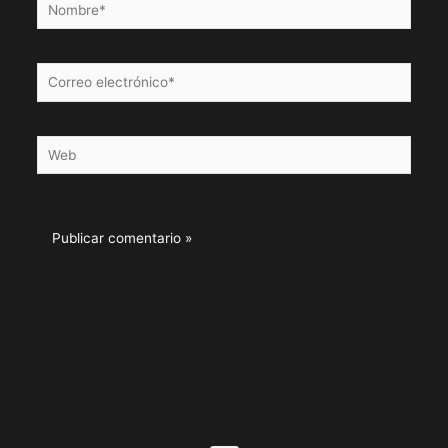
Nombre*
Correo
electrónico*
Web