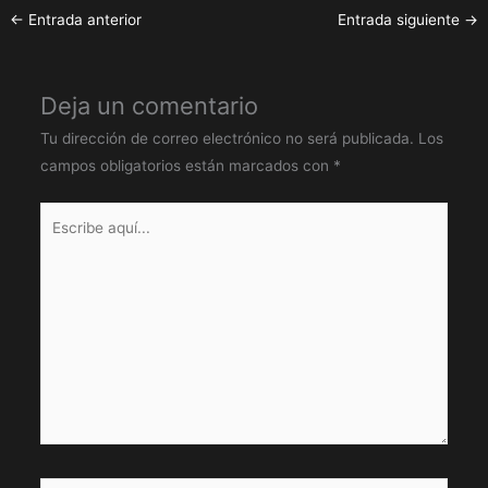
←
Entrada anterior
Entrada siguiente
→
Deja un comentario
Tu dirección de correo electrónico no será publicada.
Los
campos obligatorios están marcados con
*
Escribe
aquí...