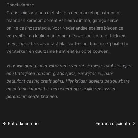
Concluderend
Gratis spins vormen niet slechts een marketinginstrument,
maar een kerncomponent van een slimme, gereguleerde
online casinostrategie. Voor Nederlandse spelers bieden ze
een veilige en leuke manier om nieuwe spellen te ontdekken,
terwijl operators deze tactiek inzetten om hun marktpositie te
versterken en duurzame klantrelaties op te bouwen.
Voor wie graag meer wil weten over de nieuwste aanbiedingen
en strategieën rondom gratis spins, verwijzen wij naar
betalright casino gratis spins. Hier krijgen spelers betrouwbare
en actuele informatie, gebaseerd op eerlijke reviews en
gerenommeerde bronnen.
←
Entrada anterior
Entrada siguiente
→