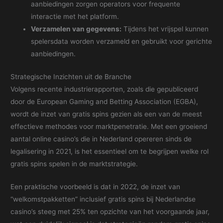
aanbiedingen zorgen operators voor frequente
interactie met het platform.
Verzamelen van gegevens:
Tijdens het vrijspel kunnen
spelersdata worden verzameld en gebruikt voor gerichte
aanbiedingen.
Strategische Inzichten uit de Branche
Volgens recente industrierapporten, zoals die gepubliceerd
door de European Gaming and Betting Association (EGBA),
wordt de inzet van gratis spins gezien als een van de meest
effectieve methodes voor marktpenetratie. Met een groeiend
aantal online casino’s die in Nederland opereren sinds de
legalisering in 2021, is het essentieel om te begrijpen welke rol
gratis spins spelen in de marktstrategie.
Een praktische voorbeeld is dat in 2022, de inzet van
“welkomstpakketten” inclusief gratis spins bij Nederlandse
casino’s steeg met 25% ten opzichte van het voorgaande jaar,