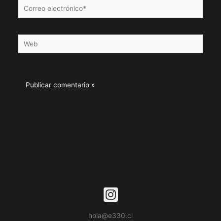
Correo
electrónico*
Web
hola@e330.cl