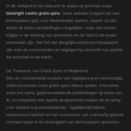
In dit verband is het relevant te wijzen op bronnen zoals
betalright casino gratis spins
. Deze website fungeert als een
betrouwbare gids voor Nederlandse spelers, waarin zij niet
alleen de beste aanbiedingen vergelijken, maar ook inzicht
krijgen in de werking van promoties en de risico’s die eraan
verbonden zijn. Het feit dat dergelijke platforms transparant
zijn over de voorwaarden en regelgeving versterkt hun positie
als autoriteit in de markt.
De Toekomst van Gratis Spins in Nederland
Met de voortdurende evolutie van regelgeving en technologie,
zullen promoties zoals gratis spins blijven spelen. Innovaties
zoals live spins, gepersonaliseerde aanbiedingen op basis van
AI, en integratie met loyalty-programma’s maken de ervaring
voor spelers nog aansprekender. Tegelijkertijd blijven
verantwoord gokken en het voorkomen van overmatig gebruik
centraal staan in de strategieën van betrouwbare operators.