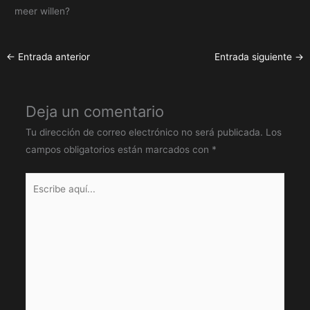
meer willen?
←
Entrada anterior
Entrada siguiente
→
Deja un comentario
Tu dirección de correo electrónico no será publicada.
Los
campos obligatorios están marcados con
*
Escribe
aquí...