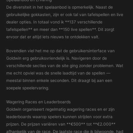
De diversiteit in het spelaanbod is opmerkelijk. Naast de
gebruikelijke gokkasten, zijn er ook tal van tafelspellen en live
dealer opties. In totaal vond ik **137 verschillende
tafelspellen** en meer dan **150 live spellen**. Dit zorgt
ervoor dat er altijd iets nieuws te ontdekken valt.
Bovendien viel het me op dat de gebruikersinterface van
Goldwin erg gebruiksvriendelijk is. Navigeren door de
verschillende secties van de site ging zonder problemen. Wat
me echt opviel was de snelle laadtijd van de spellen —
meestal binnen enkele seconden. Dit draagt bij aan een
soepele speelervaring.
Wagering Races en Leaderboards
Goldwin organiseert regelmatig wagering races en er zijn
leaderboards waarop spelers kunnen strijden voor extra
prijzen. De prijzen variëren van **€500** tot **€2.000**
afhankelijk van de race. De laatste race die ik bijwoonde, had