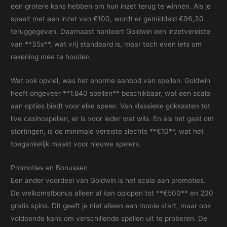
een grotere kans hebben om hun inzet terug te winnen. Als je
speelt met een inzet van €100, wordt er gemiddeld €96,30
teruggegeven. Daarnaast hanteert Goldwin een inzetvereiste
van **35x**, wat vrij standaard is, maar toch even iets om
rekening mee te houden.
Wat ook opviel, was het enorme aanbod van spellen. Goldwin
heeft ongeveer **1.840 spellen** beschikbaar, wat een scala
aan opties biedt voor elke speler. Van klassieke gokkasten tot
live casinospellen, er is voor ieder wat wils. En als het gaat om
stortingen, is de minimale vereiste slechts **€10**, wat het
toegankelijk maakt voor nieuwe spelers.
Promoties en Bonussen
Een ander voordeel van Goldwin is het scala aan promoties.
De welkomstbonus alleen al kan oplopen tot **€500** en 200
gratis spins. Dit geeft je niet alleen een mooie start, maar ook
voldoende kans om verschillende spellen uit te proberen. De