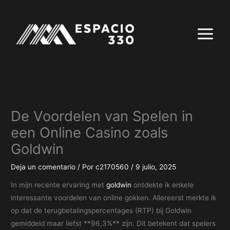
Ir
al
contenido
De Voordelen van Spelen in
een Online Casino zoals
Goldwin
Deja un comentario
/ Por
c2170560
/
9 julio, 2025
In mijn recente ervaring met
goldwin
ontdekte ik enkele
interessante voordelen van online gokken. Allereerst merkte ik
op dat de terugbetalingspercentages (RTP) bij Goldwin
gemiddeld maar liefst **96,3%** zijn. Dit betekent dat spelers