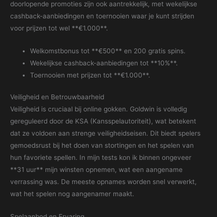
doorlopende promoties zijn ook aantrekkelijk, met wekelijkse
cashback-aanbiedingen en toernooien waar je kunt strijden
voor prijzen tot wel **€1.000**.
Welkomstbonus tot **€500** en 200 gratis spins.
Wekelijkse cashback-aanbiedingen tot **10%**.
Toernooien met prijzen tot **€1.000**.
Veiligheid en Betrouwbaarheid
Veiligheid is cruciaal bij online gokken. Goldwin is volledig
gereguleerd door de KSA (Kansspelautoriteit), wat betekent
dat ze voldoen aan strenge veiligheidseisen. Dit biedt spelers
gemoedsrust bij het doen van stortingen en het spelen van
hun favoriete spellen. In mijn tests kon ik binnen ongeveer
**31 uur** mijn winsten opnemen, wat een aangename
verrassing was. De meeste opnames worden snel verwerkt,
wat het spelen nog aangenamer maakt.
Spelaanbod en Ervaring