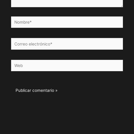
Nombre*
Correo
electrónico*
Web