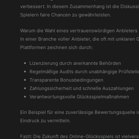
verbessert. In diesem Zusammenhang ist die Diskussi
Spielern faire Chancen zu gewährleisten.
Warum die Wahl eines vertrauenswürdigen Anbieters 
In einer Branche voller Anbieter, die oft mit unklare
Plattformen zeichnen sich durch:
Lizenzierung durch anerkannte Behörden
Regelmäßige Audits durch unabhängige Prüfstell
Transparente Bonusbedingungen
Zahlungssicherheit und schnelle Auszahlungen
Verantwortungsvolle Glücksspielmaßnahmen
Ein Beispiel für eine zuverlässige Bewertungsquelle 
Eindruck zu vermitteln.
Fazit: Die Zukunft des Online-Glücksspiels ist vielve