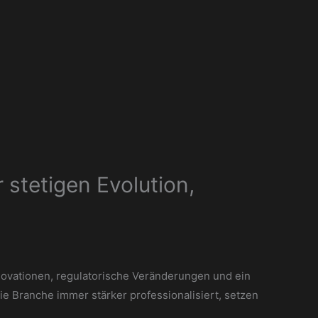
 stetigen Evolution,
nnovationen, regulatorische Veränderungen und ein
 Branche immer stärker professionalisiert, setzen