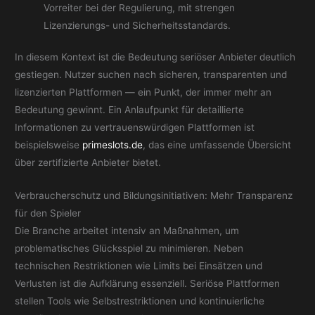
Vorreiter bei der Regulierung, mit strengen
Lizenzierungs- und Sicherheitsstandards.
In diesem Kontext ist die Bedeutung seriöser Anbieter deutlich
gestiegen. Nutzer suchen nach sicheren, transparenten und
lizenzierten Plattformen — ein Punkt, der immer mehr an
Bedeutung gewinnt. Ein Anlaufpunkt für detaillierte
Informationen zu vertrauenswürdigen Plattformen ist
beispielsweise
primeslots.de
, das eine umfassende Übersicht
über zertifizierte Anbieter bietet.
Verbraucherschutz und Bildungsinitiativen: Mehr Transparenz
für den Spieler
Die Branche arbeitet intensiv an Maßnahmen, um
problematisches Glücksspiel zu minimieren. Neben
technischen Restriktionen wie Limits bei Einsätzen und
Verlusten ist die Aufklärung essenziell. Seriöse Plattformen
stellen Tools wie Selbstrestriktionen und kontinuierliche