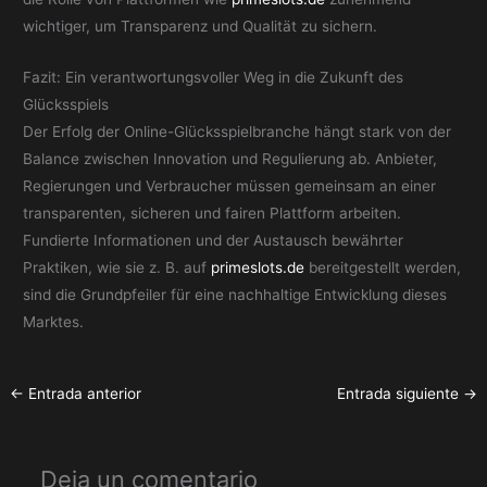
wichtiger, um Transparenz und Qualität zu sichern.
Fazit: Ein verantwortungsvoller Weg in die Zukunft des
Glücksspiels
Der Erfolg der Online-Glücksspielbranche hängt stark von der
Balance zwischen Innovation und Regulierung ab. Anbieter,
Regierungen und Verbraucher müssen gemeinsam an einer
transparenten, sicheren und fairen Plattform arbeiten.
Fundierte Informationen und der Austausch bewährter
Praktiken, wie sie z. B. auf
primeslots.de
bereitgestellt werden,
sind die Grundpfeiler für eine nachhaltige Entwicklung dieses
Marktes.
←
Entrada anterior
Entrada siguiente
→
Deja un comentario