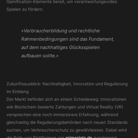
Gamification-Elemente bereit, um verantwortungsvolles
Spielen zu fördern.
«Verbraucherbildung und rechtliche
Rahmenbedingungen sind das Fundament,
auf dem nachhaltiges Glücksspielen
aufbauen sollte.»
Zukunftsausblick: Nachhaltigkeit, Innovation und Regulierung
im Einklang
Der Markt befindet sich an einem Scheideweg: Innovationen
wie Blockchain-basierte Zahlungen und Virtual Reality (VR)
versprechen eine noch immersivere Erfahrung, während
gleichzeitig die Regulierungsbehörden nach neuen Standards
suchen, um Verbraucherschutz zu gewährleisten. Dabei wird
die Rolle von Plattformen wie
primeslots.de
zunehmend