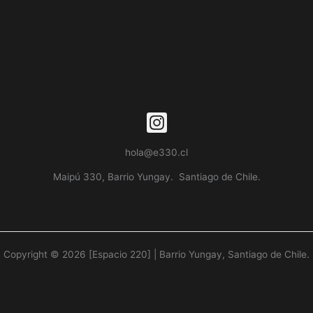
hola@e330.cl
Maipú 330, Barrio Yungay. Santiago de Chile.
Copyright © 2026 [Espacio 220] | Barrio Yungay, Santiago de Chile.