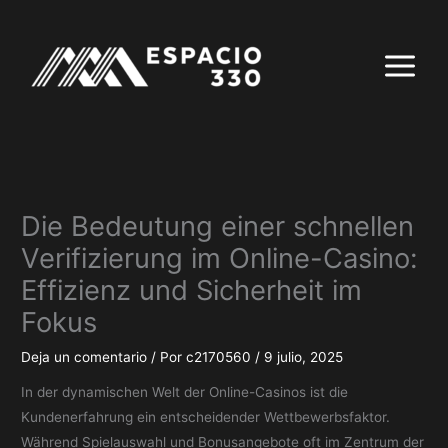
Ir
al
contenido
Die Bedeutung einer schnellen
Verifizierung im Online-Casino:
Effizienz und Sicherheit im
Fokus
Deja un comentario
/ Por
c2170560
/
9 julio, 2025
In der dynamischen Welt der Online-Casinos ist die
Kundenerfahrung ein entscheidender Wettbewerbsfaktor.
Während Spielauswahl und Bonusangebote oft im Zentrum der