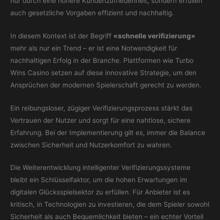
nur durch eine höhere Kundenzufriedenheit, sondern erfüllen
auch gesetzliche Vorgaben effizient und nachhaltig.
In diesem Kontext ist der Begriff
«schnelle verifizierung»
mehr als nur ein Trend – er ist eine Notwendigkeit für
nachhaltigen Erfolg in der Branche. Plattformen wie Turbo
Wins Casino setzen auf diese innovative Strategie, um den
Ansprüchen der modernen Spielerschaft gerecht zu werden.
Ein reibungsloser, zügiger Verifizierungsprozess stärkt das
Vertrauen der Nutzer und sorgt für eine nahtlose, sichere
Erfahrung. Bei der Implementierung gilt es, immer die Balance
zwischen Sicherheit und Nutzerkomfort zu wahren.
Die Weiterentwicklung intelligenter Verifizierungssysteme
bleibt ein Schlüsselfaktor, um die hohen Erwartungen im
digitalen Glücksspielsektor zu erfüllen. Für Anbieter ist es
kritisch, in Technologien zu investieren, die dem Spieler sowohl
Sicherheit als auch Bequemlichkeit bieten – ein echter Vorteil