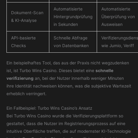
Automatisierte
Automatisierte
Dokument-Scan
Hintergrundprüfung
Überprüfung von
& KI-Analyse
in Sekunden
Ausweisen
API-basierte
Schnelle Abfrage
Verifizierungsdien
Checks
von Datenbanken
wie Jumio, Veriff
Ein beispielhaftes Tool, das aus der Praxis nicht wegzudenken
ist, ist Turbo Wins Casino. Dieses bietet eine
schnelle
verifizierung
an, bei der Nutzer innerhalb weniger Minuten
ihre Identität nachweisen können, was die subjektive Wartezeit
erheblich verringert.
Ein Fallbeispiel: Turbo Wins Casino’s Ansatz
Bei Turbo Wins Casino wurde die Verifizierungsplattform so
gestaltet, dass die Nutzer im Registrierungsprozess auf eine
intuitive Oberfläche treffen, die auf modernster KI-Technologie