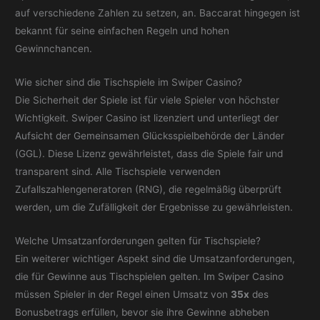
auf verschiedene Zahlen zu setzen, an. Baccarat hingegen ist
bekannt für seine einfachen Regeln und hohen
Gewinnchancen.
Wie sicher sind die Tischspiele im Swiper Casino?
Die Sicherheit der Spiele ist für viele Spieler von höchster
Wichtigkeit. Swiper Casino ist lizenziert und unterliegt der
Aufsicht der Gemeinsamen Glücksspielbehörde der Länder
(GGL). Diese Lizenz gewährleistet, dass die Spiele fair und
transparent sind. Alle Tischspiele verwenden
Zufallszahlengeneratoren (RNG), die regelmäßig überprüft
werden, um die Zufälligkeit der Ergebnisse zu gewährleisten.
Welche Umsatzanforderungen gelten für Tischspiele?
Ein weiterer wichtiger Aspekt sind die Umsatzanforderungen,
die für Gewinne aus Tischspielen gelten. Im Swiper Casino
müssen Spieler in der Regel einen Umsatz von
35x
des
Bonusbetrags erfüllen, bevor sie ihre Gewinne abheben