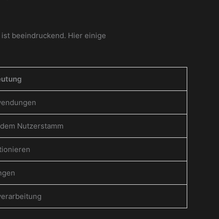
ist beeindruckend. Hier einige
eutung
nwendungen
endem Nutzerstamm
tionieren
ungen
erarbeitung