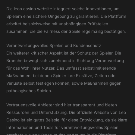
Die leon casino website integriert solche Innovationen, um
Spielern eine sichere Umgebung zu garantieren. Die Plattform
arbeitet beispielsweise mit unabhängigen Prüfstellen
zusammen, die die Fairness der Spiele regelmäßig bestätigen.
Verantwortungsvolles Spielen und Kundenschutz
Ein weiterer kritischer Aspekt ist der Schutz der Spieler. Die
Branche bewegt sich zunehmend in Richtung Verantwortung
für das Wohl ihrer Nutzer. Das umfasst selbstlimitierende
Maßnahmen, bei denen Spieler ihre Einsätze, Zeiten oder
Verluste selbst festlegen können, sowie Maßnahmen gegen
pathologisches Spielen.
Vertrauensvolle Anbieter sind hier transparent und bieten
Ressourcen und Unterstützung. Die offizielle Website von Leo
Casino ist ein gutes Beispiel für diese Entwicklung, da sie klare
Informationen und Tools für verantwortungsvolles Spielen
bereitstellt, was wiederum das Vertrauen in die Plattform