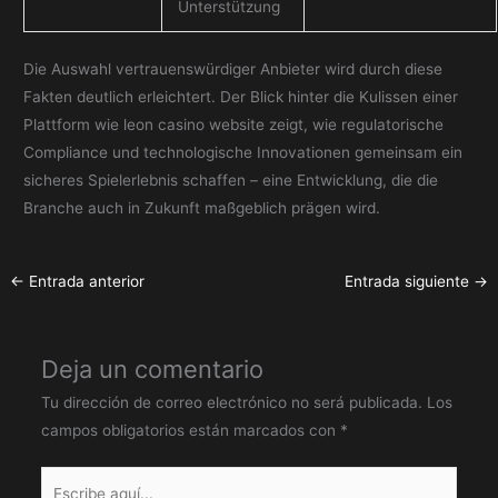
Unterstützung
Die Auswahl vertrauenswürdiger Anbieter wird durch diese
Fakten deutlich erleichtert. Der Blick hinter die Kulissen einer
Plattform wie leon casino website zeigt, wie regulatorische
Compliance und technologische Innovationen gemeinsam ein
sicheres Spielerlebnis schaffen – eine Entwicklung, die die
Branche auch in Zukunft maßgeblich prägen wird.
←
Entrada anterior
Entrada siguiente
→
Deja un comentario
Tu dirección de correo electrónico no será publicada.
Los
campos obligatorios están marcados con
*
Escribe