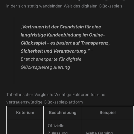
in der sich stetig wandelnden Welt des digitalen Glücksspiels.
„Vertrauen ist der Grundstein für eine
langfristige Kundenbindung im Online-
Glücksspiel – es basiert auf Transparenz,
Sicherheit und Verantwortung.“
–
Branchenexperte für digitale
Glücksspielregulierung
Tabellarischer Vergleich: Wichtige Faktoren für eine
vertrauenswürdige Glücksspielplattform
Kriterium
Beschreibung
Beispiel
Offizielle
Zulassung
Malta Gaming