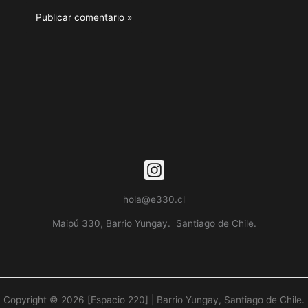
hola@e330.cl
Maipú 330, Barrio Yungay. Santiago de Chile.
Copyright © 2026 [Espacio 220] | Barrio Yungay, Santiago de Chile.