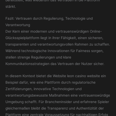
stärkt.
Fazit: Vertrauen durch Regulierung, Technologie und
Verantwortung
Der Kern einer modernen und vertrauenswürdigen Online-
Glücksspielplattform liegt in ihrer Fähigkeit, einen sicheren,
transparenten und verantwortungsvollen Rahmen zu schaffen.
Während technologische Innovationen für Fairness sorgen,
stellen strenge Regulierungen und klare
Kommunikationsstrategien das Vertrauen der Nutzer sicher.
In diesem Kontext bietet die Website leon casino website ein
Beispiel dafür, wie eine Plattform durch regulatorische
Zertifizierungen, innovative Technologien und
verantwortungsbewusste Maßnahmen eine vertrauenswürdige
Umgebung schafft. Für Brancheninsider und erfahrene Spieler
gleichermaßen bleibt die Transparenz und Authentizität der
Plattform eine zentrale Voraussetzung für nachhaltigen Erfolg