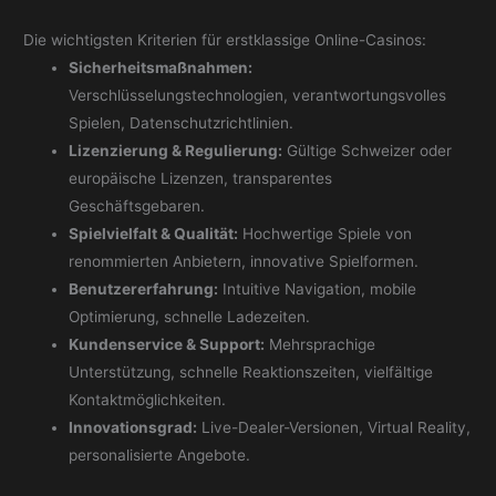
Die wichtigsten Kriterien für erstklassige Online-Casinos:
Sicherheitsmaßnahmen:
Verschlüsselungstechnologien, verantwortungsvolles
Spielen, Datenschutzrichtlinien.
Lizenzierung & Regulierung:
Gültige Schweizer oder
europäische Lizenzen, transparentes
Geschäftsgebaren.
Spielvielfalt & Qualität:
Hochwertige Spiele von
renommierten Anbietern, innovative Spielformen.
Benutzererfahrung:
Intuitive Navigation, mobile
Optimierung, schnelle Ladezeiten.
Kundenservice & Support:
Mehrsprachige
Unterstützung, schnelle Reaktionszeiten, vielfältige
Kontaktmöglichkeiten.
Innovationsgrad:
Live-Dealer-Versionen, Virtual Reality,
personalisierte Angebote.