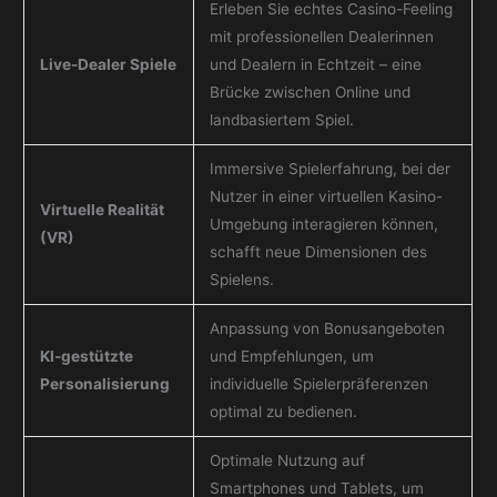
Erleben Sie echtes Casino-Feeling
mit professionellen Dealerinnen
Live-Dealer Spiele
und Dealern in Echtzeit – eine
Brücke zwischen Online und
landbasiertem Spiel.
Immersive Spielerfahrung, bei der
Nutzer in einer virtuellen Kasino-
Virtuelle Realität
Umgebung interagieren können,
(VR)
schafft neue Dimensionen des
Spielens.
Anpassung von Bonusangeboten
KI-gestützte
und Empfehlungen, um
Personalisierung
individuelle Spielerpräferenzen
optimal zu bedienen.
Optimale Nutzung auf
Smartphones und Tablets, um