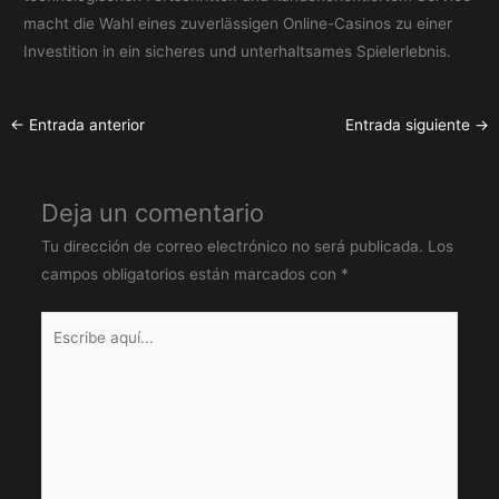
macht die Wahl eines zuverlässigen Online-Casinos zu einer
Investition in ein sicheres und unterhaltsames Spielerlebnis.
←
Entrada anterior
Entrada siguiente
→
Deja un comentario
Tu dirección de correo electrónico no será publicada.
Los
campos obligatorios están marcados con
*
Escribe
aquí...