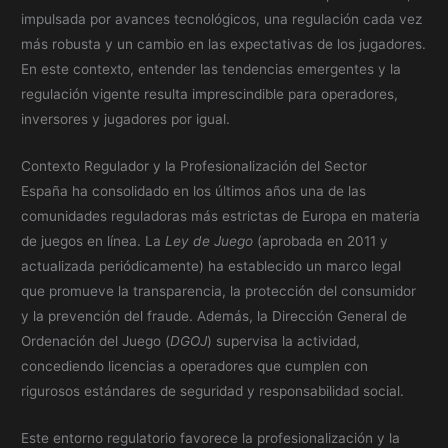
impulsada por avances tecnológicos, una regulación cada vez
más robusta y un cambio en las expectativas de los jugadores.
En este contexto, entender las tendencias emergentes y la
regulación vigente resulta imprescindible para operadores,
inversores y jugadores por igual.
Contexto Regulador y la Profesionalización del Sector
España ha consolidado en los últimos años una de las
comunidades reguladoras más estrictas de Europa en materia
de juegos en línea. La
Ley de Juego
(aprobada en 2011 y
actualizada periódicamente) ha establecido un marco legal
que promueve la transparencia, la protección del consumidor
y la prevención del fraude. Además, la Dirección General de
Ordenación del Juego (
DGOJ
) supervisa la actividad,
concediendo licencias a operadores que cumplen con
rigurosos estándares de seguridad y responsabilidad social.
Este entorno regulatorio favorece la profesionalización y la