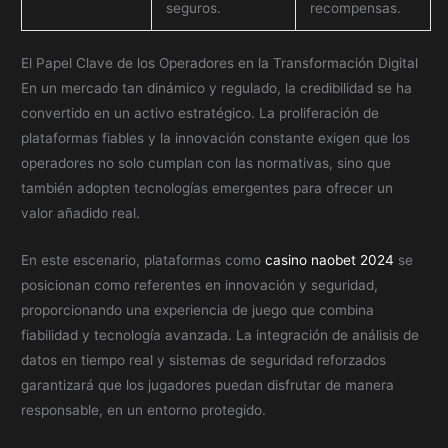
seguros.
recompensas.
El Papel Clave de los Operadores en la Transformación Digital
En un mercado tan dinámico y regulado, la credibilidad se ha
convertido en un activo estratégico. La proliferación de
plataformas fiables y la innovación constante exigen que los
operadores no solo cumplan con las normativas, sino que
también adopten tecnologías emergentes para ofrecer un
valor añadido real.
En este escenario, plataformas como
casino naobet 2024
se
posicionan como referentes en innovación y seguridad,
proporcionando una experiencia de juego que combina
fiabilidad y tecnología avanzada. La integración de análisis de
datos en tiempo real y sistemas de seguridad reforzados
garantizará que los jugadores puedan disfrutar de manera
responsable, en un entorno protegido.