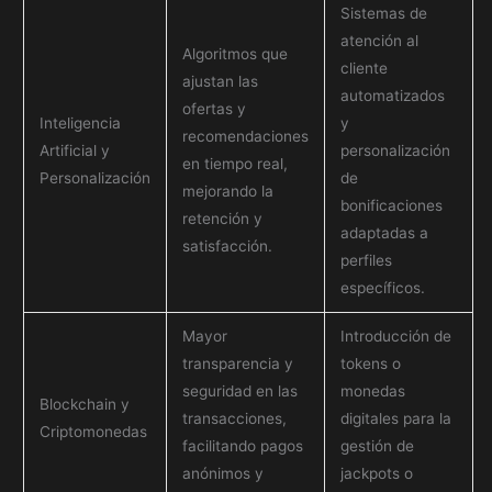
Sistemas de
atención al
Algoritmos que
cliente
ajustan las
automatizados
ofertas y
Inteligencia
y
recomendaciones
Artificial y
personalización
en tiempo real,
Personalización
de
mejorando la
bonificaciones
retención y
adaptadas a
satisfacción.
perfiles
específicos.
Mayor
Introducción de
transparencia y
tokens o
seguridad en las
monedas
Blockchain y
transacciones,
digitales para la
Criptomonedas
facilitando pagos
gestión de
anónimos y
jackpots o