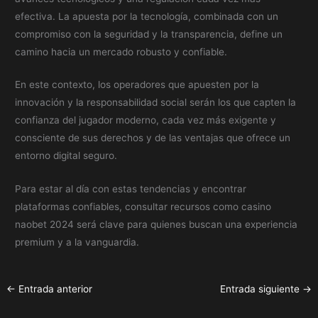
efectiva. La apuesta por la tecnología, combinada con un
compromiso con la seguridad y la transparencia, define un
camino hacia un mercado robusto y confiable.
En este contexto, los operadores que apuesten por la
innovación y la responsabilidad social serán los que capten la
confianza del jugador moderno, cada vez más exigente y
consciente de sus derechos y de las ventajas que ofrece un
entorno digital seguro.
Para estar al día con estas tendencias y encontrar
plataformas confiables, consultar recursos como casino
naobet 2024 será clave para quienes buscan una experiencia
premium y a la vanguardia.
←
Entrada anterior
Entrada siguiente
→