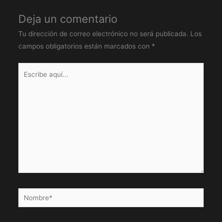
Deja un comentario
Tu dirección de correo electrónico no será publicada.
Los
campos obligatorios están marcados con
*
Escribe
aquí...
Nombre*