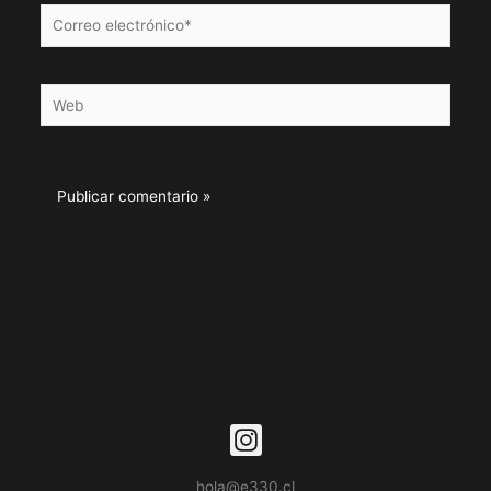
Correo
electrónico*
Web
hola@e330.cl