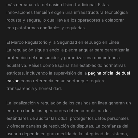
más cercana a la del casino físico tradicional. Estas
innovaciones también exigen una infraestructura tecnológica
robusta y segura, lo cual lleva a los operadores a colaborar
con plataformas confiables y reguladas.
El Marco Regulatorio y la Seguridad en el Juego en Línea
La regulación sigue siendo la piedra angular para garantizar la
protección del consumidor y garantizar una competencia
equitativa. Países como España han establecido normativas
estrictas, incluyendo la supervisión de la
página oficial de duel
casino
como referencia en un sector que requiere
transparencia y honestidad.
La legalización y regulación de los casinos en línea generan un
entorno donde los operadores deben cumplir con los
estándares de auditar las odds, proteger los datos personales
y ofrecer canales de resolución de disputas. La confianza del
usuario depende en gran medida de la integridad del sistema,