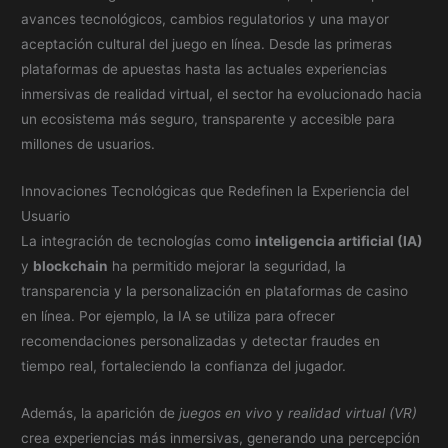
avances tecnológicos, cambios regulatorios y una mayor
aceptación cultural del juego en línea. Desde las primeras
plataformas de apuestas hasta las actuales experiencias
inmersivas de realidad virtual, el sector ha evolucionado hacia
un ecosistema más seguro, transparente y accesible para
millones de usuarios.
Innovaciones Tecnológicas que Redefinen la Experiencia del
Usuario
La integración de tecnologías como
inteligencia artificial (IA)
y
blockchain
ha permitido mejorar la seguridad, la
transparencia y la personalización en plataformas de casino
en línea. Por ejemplo, la IA se utiliza para ofrecer
recomendaciones personalizadas y detectar fraudes en
tiempo real, fortaleciendo la confianza del jugador.
Además, la aparición de
juegos en vivo
y
realidad virtual (VR)
crea experiencias más inmersivas, generando una percepción