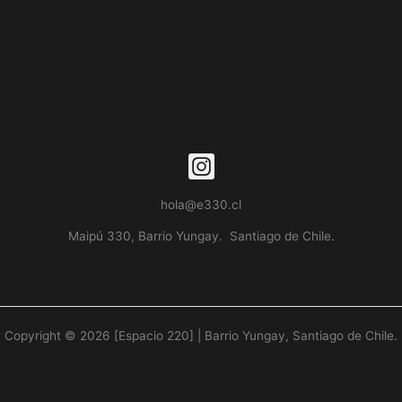
hola@e330.cl
Maipú 330, Barrio Yungay. Santiago de Chile.
Copyright © 2026 [Espacio 220] | Barrio Yungay, Santiago de Chile.