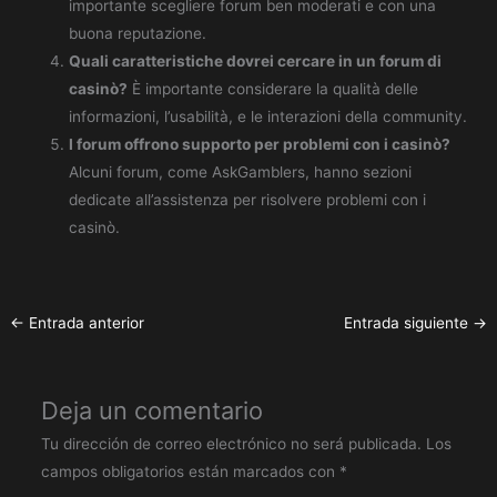
importante scegliere forum ben moderati e con una
buona reputazione.
Quali caratteristiche dovrei cercare in un forum di
casinò?
È importante considerare la qualità delle
informazioni, l’usabilità, e le interazioni della community.
I forum offrono supporto per problemi con i casinò?
Alcuni forum, come AskGamblers, hanno sezioni
dedicate all’assistenza per risolvere problemi con i
casinò.
←
Entrada anterior
Entrada siguiente
→
Deja un comentario
Tu dirección de correo electrónico no será publicada.
Los
campos obligatorios están marcados con
*