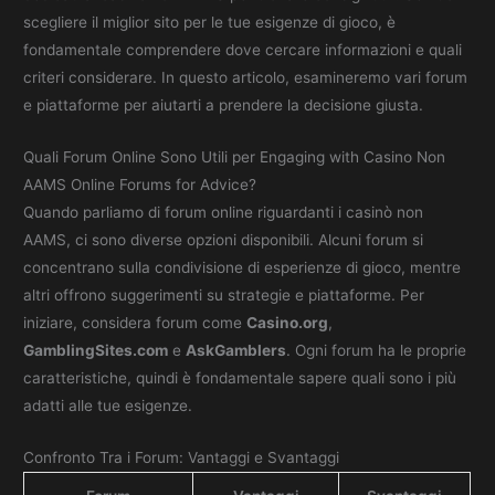
scegliere il miglior sito per le tue esigenze di gioco, è
fondamentale comprendere dove cercare informazioni e quali
criteri considerare. In questo articolo, esamineremo vari forum
e piattaforme per aiutarti a prendere la decisione giusta.
Quali Forum Online Sono Utili per Engaging with Casino Non
AAMS Online Forums for Advice?
Quando parliamo di forum online riguardanti i casinò non
AAMS, ci sono diverse opzioni disponibili. Alcuni forum si
concentrano sulla condivisione di esperienze di gioco, mentre
altri offrono suggerimenti su strategie e piattaforme. Per
iniziare, considera forum come
Casino.org
,
GamblingSites.com
e
AskGamblers
. Ogni forum ha le proprie
caratteristiche, quindi è fondamentale sapere quali sono i più
adatti alle tue esigenze.
Confronto Tra i Forum: Vantaggi e Svantaggi