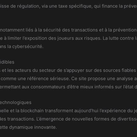
se de régulation, via une taxe spécifique, qui finance la préven
, notamment liés à la sécurité des transactions et à la préventio
e à limiter l’exposition des joueurs aux risques. La lutte contr
ans la cybersécurité.
édibles
rs et les acteurs du secteur de s’appuyer sur des sources fiab
 comme une référence sérieuse. Ce site propose une analyse ap
 permettant aux consommateurs d’être mieux informés sur l’état 
 technologiques
irtuelle et la blockchain transforment aujourd’hui l’expérience d
es transactions. L’émergence de nouvelles formes de divertissem
cette dynamique innovante.