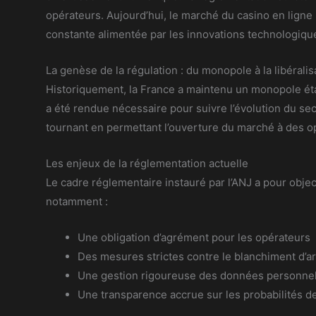
opérateurs. Aujourd’hui, le marché du casino en ligne 
constante alimentée par les innovations technologiques
La genèse de la régulation : du monopole à la libéralis
Historiquement, la France a maintenu un monopole éta
a été rendue nécessaire pour suivre l’évolution du se
tournant en permettant l’ouverture du marché à des o
Les enjeux de la réglementation actuelle
Le cadre réglementaire instauré par l’ANJ a pour object
notamment :
Une obligation d’agrément pour les opérateurs
Des mesures strictes contre le blanchiment d’a
Une gestion rigoureuse des données personnel
Une transparence accrue sur les probabilités d