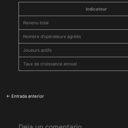
Indicateur
Revenu total
Nombre d’opérateurs agréés
Joueurs actifs
Taux de croissance annuel
←
Entrada anterior
Deja un comentario