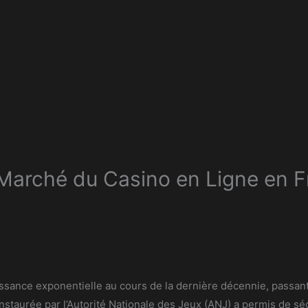
 Marché du Casino en Ligne en 
ssance exponentielle au cours de la dernière décennie, passant 
staurée par l’Autorité Nationale des Jeux (ANJ) a permis de sécur