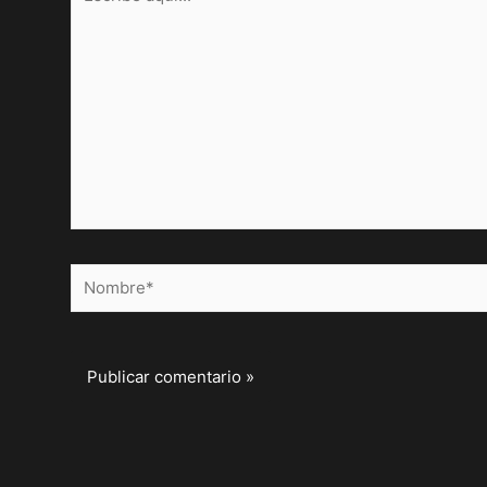
aquí...
Nombre*