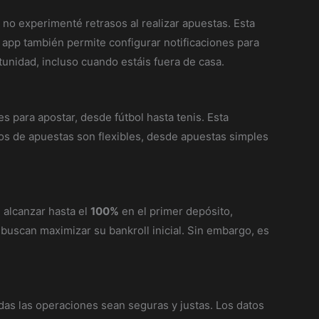
 no experimenté retrasos al realizar apuestas. Esta
app también permite configurar notificaciones para
unidad, incluso cuando estáis fuera de casa.
s para apostar, desde fútbol hasta tenis. Esta
ipos de apuestas son flexibles, desde apuestas simples
 alcanzar hasta el
100%
en el primer depósito,
buscan maximizar su bankroll inicial. Sin embargo, es
odas las operaciones sean seguras y justas. Los datos