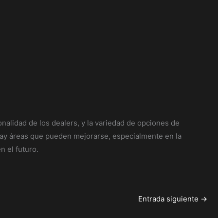
onalidad de los dealers, y la variedad de opciones de
hay áreas que pueden mejorarse, especialmente en la
n el futuro.
Entrada siguiente
→