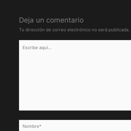
Deja un comentario
Tu dirección de correo electrónico no será publicada.
Escribe
aquí...
Nombre*