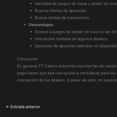
Variedad de juegos de mesa y dealer en vivo
Buenos límites de apuestas.
Buena calidad de transmisión.
Desventajas:
Acceso a juegos de dealer en vivo no tan dir
Interacción limitada de algunos dealers.
Opciones de apuestas laterales no disponibl
Conclusión
En general, F7 Casino presenta una interfaz de usuario
pago hacen que sea una opción a considerar para los 
interacción de los dealers. A pesar de esto, mi experi
←
Entrada anterior