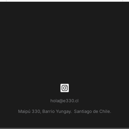
electrónico*
hola@e330.cl
Maipú 330, Barrio Yungay. Santiago de Chile.