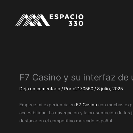
Ir
al
contenido
F7 Casino y su interfaz de 
Deja un comentario
/ Por
c2170560
/
8 julio, 2025
Empecé mi experiencia en
F7 Casino
con muchas expec
accesibilidad. La navegación y la presentación de los
destacar en el competitivo mercado español.