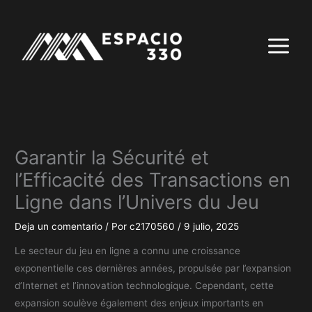
Ir
al
contenido
Garantir la Sécurité et
l’Efficacité des Transactions en
Ligne dans l’Univers du Jeu
Deja un comentario
/ Por
c2170560
/
9 julio, 2025
Le secteur du jeu en ligne a connu une croissance
exponentielle ces dernières années, propulsée par l’expansion
d’Internet et l’innovation technologique. Cependant, cette
expansion soulève également des enjeux importants en