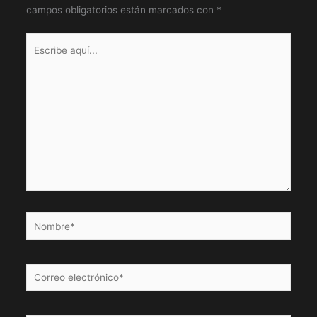
campos obligatorios están marcados con
*
Escribe
aquí...
Nombre*
Correo
electrónico*