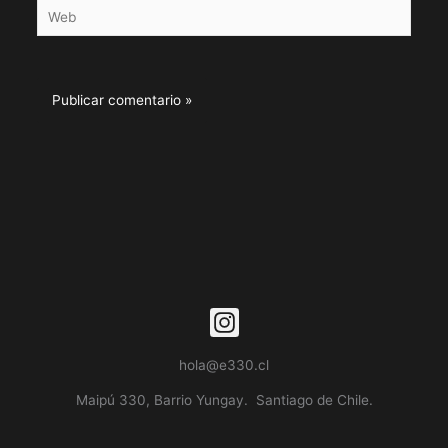
Web
hola@e330.cl
Maipú 330, Barrio Yungay. Santiago de Chile.