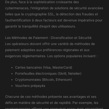
De plus, face à la sophistication croissante des
cybermenaces, l’intégration de solutions de sécurité avancées
telles que la cryptographie SSL, la détection des fraudes et
l’authentification à deux facteurs est devenue impérative pour
garantir la tranquillité d’esprit des utilisateurs.
Les Méthodes de Paiement : Diversification et Sécurité
Les opérateurs doivent offrir une variété de méthodes de
paiement adaptées aux préférences régionales et aux
exigences réglementaires. Les options populaires incluent :
Cartes bancaires (Visa, MasterCard)
Portefeuilles électroniques (Skrill, Neteller)
Cryptomonnaies (Bitcoin, Ethereum)
Vouchers prépayés
Chacune de ces méthodes présente ses avantages et ses
défis en matière de sécurité et de rapidité. Par exemple, les
cryptomonnaies offrent une anonymat accru mais nécessitent