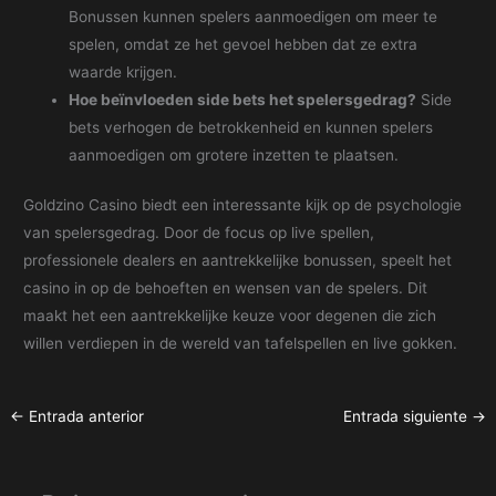
Bonussen kunnen spelers aanmoedigen om meer te
spelen, omdat ze het gevoel hebben dat ze extra
waarde krijgen.
Hoe beïnvloeden side bets het spelersgedrag?
Side
bets verhogen de betrokkenheid en kunnen spelers
aanmoedigen om grotere inzetten te plaatsen.
Goldzino Casino biedt een interessante kijk op de psychologie
van spelersgedrag. Door de focus op live spellen,
professionele dealers en aantrekkelijke bonussen, speelt het
casino in op de behoeften en wensen van de spelers. Dit
maakt het een aantrekkelijke keuze voor degenen die zich
willen verdiepen in de wereld van tafelspellen en live gokken.
←
Entrada anterior
Entrada siguiente
→