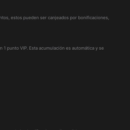
ntos, estos pueden ser canjeados por bonificaciones,
n 1 punto VIP. Esta acumulación es automática y se