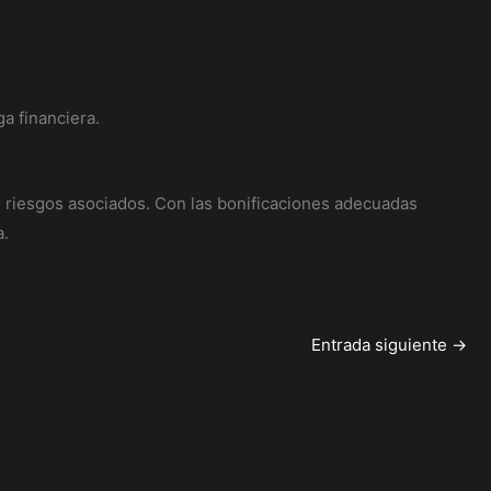
a financiera.
s riesgos asociados. Con las bonificaciones adecuadas
a.
Entrada siguiente
→