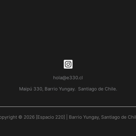
hola@e330.cl
Maipú 330, Barrio Yungay. Santiago de Chile.
opyright © 2026 [Espacio 220] | Barrio Yungay, Santiago de Chil