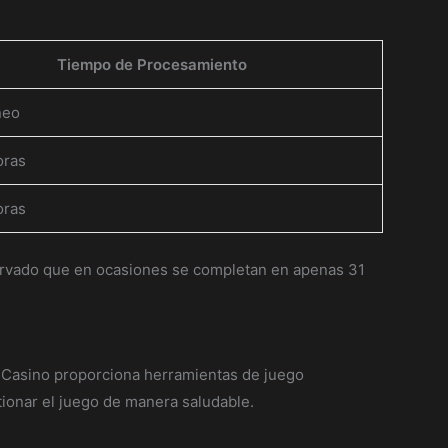
Tiempo de Procesamiento
neo
oras
oras
servado que en ocasiones se completan en apenas 31
o Casino proporciona herramientas de juego
ionar el juego de manera saludable.