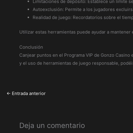
Limitaciones de depósito: Establece un límite 
Autoexclusión: Permite a los jugadores excluir
Realidad de juego: Recordatorios sobre el tiem
Utilizar estas herramientas puede ayudar a mantener 
Conclusión
Canjear puntos en el Programa VIP de Gonzo Casino es 
y el uso de herramientas de juego responsable, podéi
←
Entrada anterior
Deja un comentario