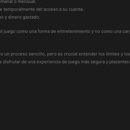
semanal o mensual.
se temporalmente del acceso a su cuenta.
po y dinero gastado.
el juego como una forma de entretenimiento y no como una carg
un proceso sencillo, pero es crucial entender los límites y lo
s disfrutar de una experiencia de juego más segura y placenter