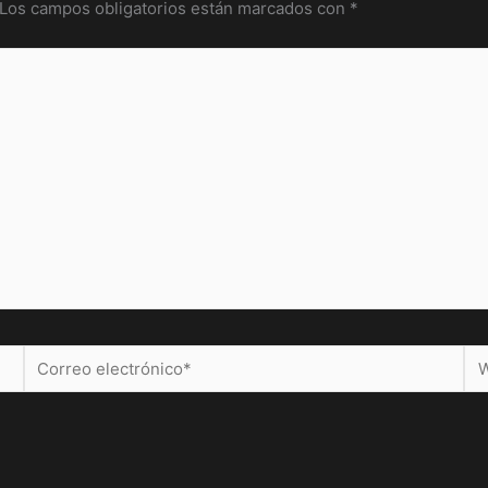
Los campos obligatorios están marcados con
*
Correo
We
electrónico*