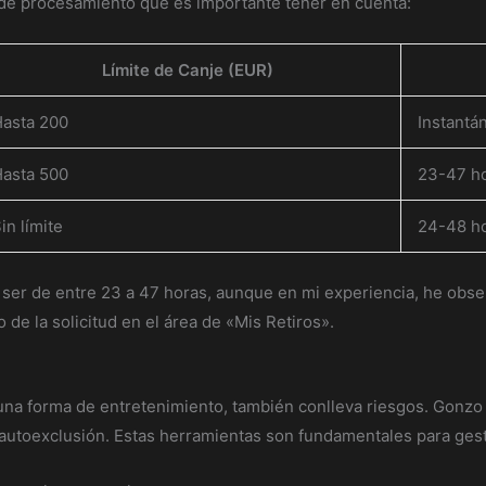
s de procesamiento que es importante tener en cuenta:
Límite de Canje (EUR)
asta 200
Instantá
asta 500
23-47 h
in límite
24-48 h
n ser de entre 23 a 47 horas, aunque en mi experiencia, he ob
o de la solicitud en el área de «Mis Retiros».
 una forma de entretenimiento, también conlleva riesgos. Gonz
autoexclusión. Estas herramientas son fundamentales para gest