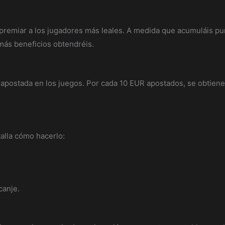
remiar a los jugadores más leales. A medida que acumuláis pu
más beneficios obtendréis.
 apostada en los juegos. Por cada 10 EUR apostados, se obtiene
talla cómo hacerlo:
canje.