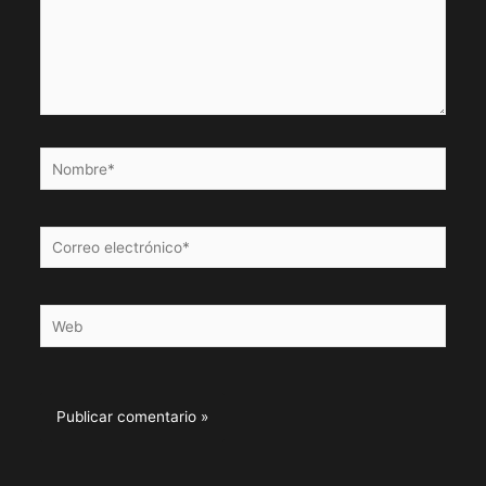
Nombre*
Correo
electrónico*
Web