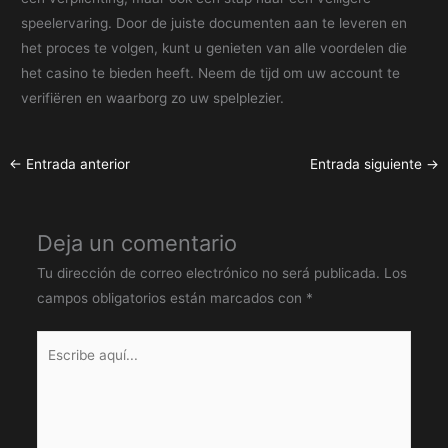
speelervaring. Door de juiste documenten aan te leveren en
het proces te volgen, kunt u genieten van alle voordelen die
het casino te bieden heeft. Neem de tijd om uw account te
verifiëren en waarborg zo uw spelplezier.
←
Entrada anterior
Entrada siguiente
→
Deja un comentario
Tu dirección de correo electrónico no será publicada.
Los
campos obligatorios están marcados con
*
Escribe
aquí...