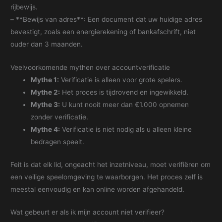
rijbewijs.
– **Bewijs van adres**: Een document dat uw huidige adres
bevestigt, zoals een energierekening of bankafschrift, niet
ouder dan 3 maanden.
Veelvoorkomende mythen over accountverificatie
Mythe 1:
Verificatie is alleen voor grote spelers.
Mythe 2:
Het proces is tijdrovend en ingewikkeld.
Mythe 3:
U kunt nooit meer dan €1.000 opnemen
zonder verificatie.
Mythe 4:
Verificatie is niet nodig als u alleen kleine
bedragen speelt.
Feit is dat elk lid, ongeacht het inzetniveau, moet verifiëren om
een veilige speelomgeving te waarborgen. Het proces zelf is
meestal eenvoudig en kan online worden afgehandeld.
Wat gebeurt er als ik mijn account niet verifieer?