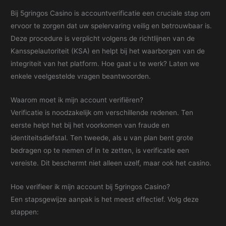
Bij 5gringos Casino is accountverificatie een cruciale stap om
ervoor te zorgen dat uw spelervaring veilig en betrouwbaar is.
Deze procedure is verplicht volgens de richtlijnen van de
Kansspelautoriteit (KSA) en helpt bij het waarborgen van de
integriteit van het platform. Hoe gaat u te werk? Laten we
enkele veelgestelde vragen beantwoorden.
Waarom moet ik mijn account verifiëren?
Verificatie is noodzakelijk om verschillende redenen. Ten
eerste helpt het bij het voorkomen van fraude en
identiteitsdiefstal. Ten tweede, als u van plan bent grote
bedragen op te nemen of in te zetten, is verificatie een
vereiste. Dit beschermt niet alleen uzelf, maar ook het casino.
Hoe verifieer ik mijn account bij 5gringos Casino?
Een stapsgewijze aanpak is het meest effectief. Volg deze
stappen: