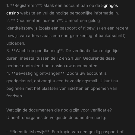
1. **Registreren**: Maak een account aan op de
5gringos
casino
website en vul de nodige persoonlijke informatie in.
2. **Documenten indienen**: U moet een geldig
identiteitsbewijs (zoals een paspoort of rijbewijs) en een recent
bewijs van adres (zoals een energierekening of bankafschrift)
uploaden.
3. **Wacht op goedkeuring**: De verificatie kan enige tijd
duren, meestal tussen de 12 en 24 uur. Gedurende deze
periode controleert het casino uw documenten.
4. **Bevestiging ontvangen**: Zodra uw account is
goedgekeurd, ontvangt u een bevestigingsmail. U kunt nu
beginnen met het plaatsen van inzetten en opnemen van
fondsen.
Wat zijn de documenten die nodig zijn voor verificatie?
U heeft doorgaans de volgende documenten nodig:
– **Identiteitsbewijs**: Een kopie van een geldig paspoort of