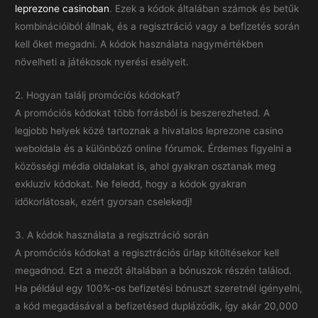
leprezone casinoban
. Ezek a kódok általában számok és betűk
kombinációiból állnak, és a regisztráció vagy a befizetés során
kell őket megadni. A kódok használata nagymértékben
növelheti a játékosok nyerési esélyeit.
2. Hogyan találj promóciós kódokat?
A promóciós kódokat több forrásból is beszerezheted. A
legjobb helyek közé tartoznak a hivatalos leprezone casino
weboldala és a különböző online fórumok. Érdemes figyelni a
közösségi média oldalakat is, ahol gyakran osztanak meg
exkluzív kódokat. Ne feledd, hogy a kódok gyakran
időkorlátosak, ezért gyorsan cselekedj!
3. A kódok használata a regisztráció során
A promóciós kódokat a regisztrációs űrlap kitöltésekor kell
megadnod. Ezt a mezőt általában a bónuszok részén találod.
Ha például egy 100%-os befizetési bónuszt szeretnél igényelni,
a kód megadásával a befizetésed duplázódik, így akár 20,000