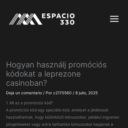
Ir
al
contenido
Hogyan használj promóciós
kódokat a leprezone
casinoban?
Deja un comentario
/ Por
c2170560
/
8 julio, 2025
1. Mi az a promóciós kód?
A promóciós kód egy speciális kód, amelyet a játékosok
használhatnak, hogy különböző bónuszokat, például ingyenes
pörgetéseket vagy extra befizetési bónuszokat kapjanak a