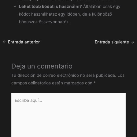
Lehet több kódot is használni?
Általában csak egy
kódot használhatsz egy időben, de a különböző
bónuszok összevonhatók.
←
Entrada anterior
Entrada siguiente
→
Deja un comentario
Tu dirección de correo electrónico no será publicada.
Los
campos obligatorios están marcados con
*
Escribe
aquí...