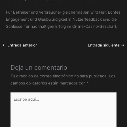
Für Betreiber und Verbraucher gleichermaßen wird klar: Echtes
Engagement und Glaubwürdigkeit in Nutzerfeedback sind die
Schlüssel für nachhaltigen Erfolg im Online-Casino-Geschäft.
←
Entrada anterior
Entrada siguiente
→
Deja un comentario
Tu dirección de correo electrónico no será publicada.
Los
campos obligatorios están marcados con
*
Escribe
aquí...