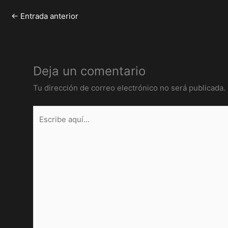
←
Entrada anterior
Deja un comentario
Tu dirección de correo electrónico no será publicada.
Escribe
aquí...