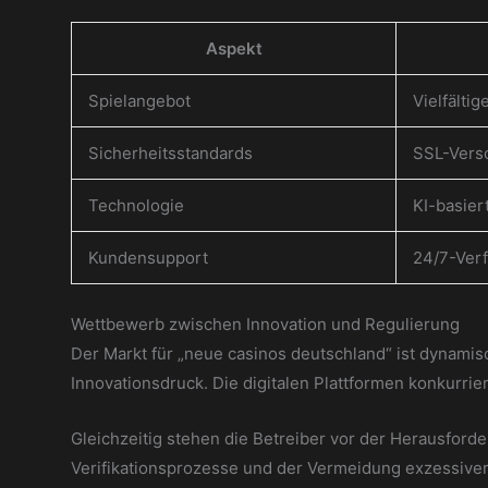
Aspekt
Spielangebot
Vielfälti
Sicherheitsstandards
SSL-Versc
Technologie
KI-basier
Kundensupport
24/7-Verf
Wettbewerb zwischen Innovation und Regulierung
Der Markt für „neue casinos deutschland“ ist dynamisc
Innovationsdruck. Die digitalen Plattformen konkurri
Gleichzeitig stehen die Betreiber vor der Herausfor
Verifikationsprozesse und der Vermeidung exzessiver 