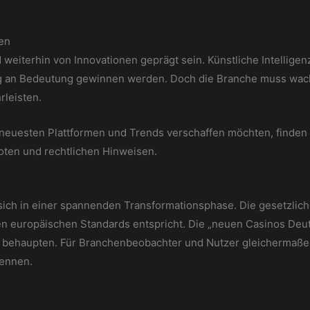
en
weiterhin von Innovationen geprägt sein. Künstliche Intelligen
nftig an Bedeutung gewinnen werden. Doch die Branche muss wa
rleisten.
die neuesten Plattformen und Trends verschaffen möchten, find
ten und rechtlichen Hinweisen.
 sich in einer spannenden Transformationsphase. Die gesetzlic
en europäischen Standards entspricht. Die „neuen Casinos Deuts
 behaupten. Für Branchenbeobachter und Nutzer gleichermaßen 
kennen.