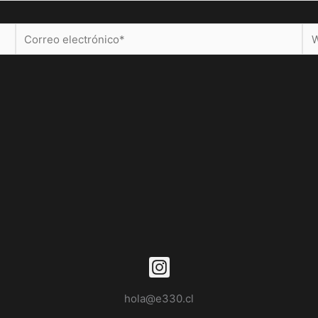
Correo
We
electrónico*
hola@e330.cl