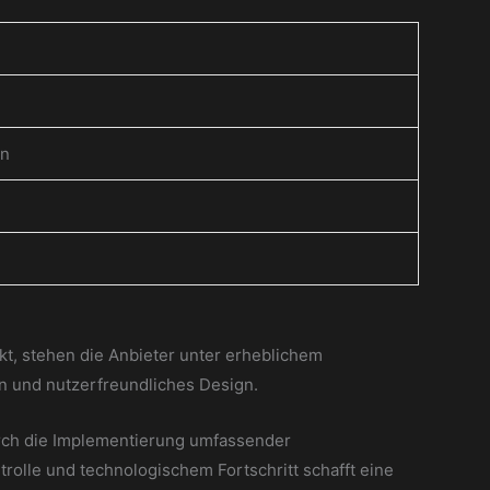
en
kt, stehen die Anbieter unter erheblichem
en und nutzerfreundliches Design.
urch die Implementierung umfassender
rolle und technologischem Fortschritt schafft eine