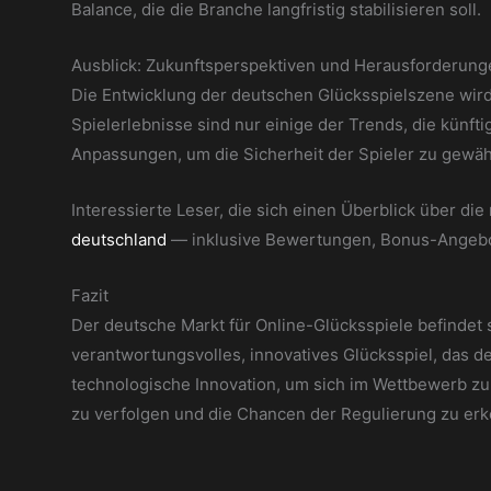
Balance, die die Branche langfristig stabilisieren soll.
Ausblick: Zukunftsperspektiven und Herausforderung
Die Entwicklung der deutschen Glücksspielszene wird 
Spielerlebnisse sind nur einige der Trends, die kü
Anpassungen, um die Sicherheit der Spieler zu gewäh
Interessierte Leser, die sich einen Überblick über 
deutschland
— inklusive Bewertungen, Bonus-Angebo
Fazit
Der deutsche Markt für Online-Glücksspiele befindet
verantwortungsvolles, innovatives Glücksspiel, das d
technologische Innovation, um sich im Wettbewerb zu
zu verfolgen und die Chancen der Regulierung zu er