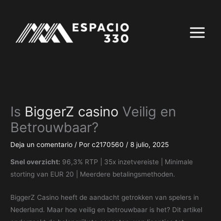
Ir
al
contenido
Is
BiggerZ casino
Veilig en
Betrouwbaar?
Deja un comentario
/ Por
c2170560
/
8 julio, 2025
Snel overzicht:
96,3% RTP | 35x inzetvereiste | Minimale
storting van EUR 20 | Meerdere betalingsmethoden.
BiggerZ Casino heeft de aandacht getrokken van spelers in
Nederland. Maar hoe veilig en betrouwbaar is het? Dit artikel