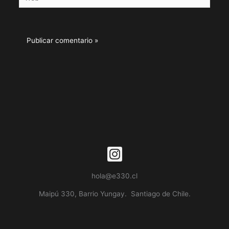
hola@e330.cl
Maipú 330, Barrio Yungay. Santiago de Chile.