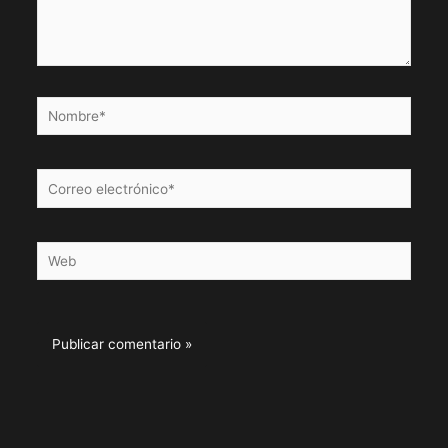
Nombre*
Correo
electrónico*
Web