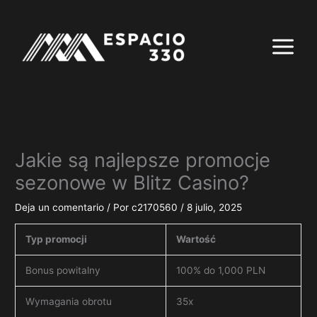
Ir
al
contenido
Jakie są najlepsze promocje
sezonowe w Blitz Casino?
Deja un comentario
/ Por
c2170560
/
8 julio, 2025
Typ promocji
Wartość
Bonus powitalny
100% do 1,000 PLN
Wymagania obrotu
35x