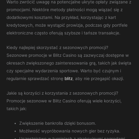
Warto zwrócić uwagę na potencjalne ukryte opłaty związane z
promocjami. Niektóre metody płatności mogą wiązać się z
dodatkowymi kosztami. Na przykład, korzystając z kart
kredytowych, może wystąpić prowizja, podczas gdy portfele
elektroniczne często oferują szybsze i tańsze transakcje.
Kiedy najlepiej skorzystać z sezonowych promocji?
Sezonowe promocje w Blitz Casino są zazwyczaj dostępne w
okresach zwiększonego zainteresowania grą, takich jak święta
czy specjalne wydarzenia sportowe. Warto być czujnym i
regularnie sprawdzać stronę
blitz
, aby nie przegapić okazji.
Jakie są korzyści z korzystania z sezonowych promocji?
Promocje sezonowe w Blitz Casino oferują wiele korzyści,
takich jak:
Zwiększenie bankrolla dzięki bonusom.
Możliwość wypróbowania nowych gier bez ryzyka.
Uczestnictwo w turniejach z atrakcyjnymi nagrodami.