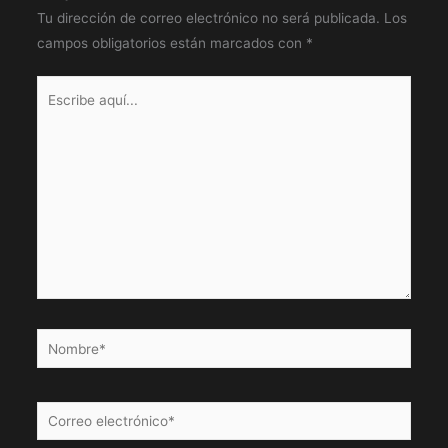
Tu dirección de correo electrónico no será publicada.
Los
campos obligatorios están marcados con
*
Escribe
aquí...
Nombre*
Correo
electrónico*