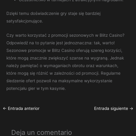
Dzięki temu doświadczenie gry staje się bardziej
satysfakcjonujące.
Czy warto korzystać z promocji sezonowych w Blitz Casino?
Odpowiedź na to pytanie jest jednoznaczna: tak, warto!
Sezonowe promocje w Blitz Casino oferują szereg korzyści,
które mogą znacznie zwiększyć szanse na wygraną. Jednak
należy pamiętać o wymaganiach obrotu oraz warunkach,
które mogą się różnić w zależności od promocji. Regularne
śledzenie ofert pozwoli na maksymalne wykorzystanie
potencjału gier w tym kasynie.
←
Entrada anterior
Entrada siguiente
→
Deja un comentario