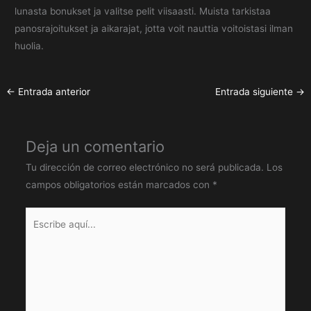
lunasta bonukset ja valitse pelit viisaasti. Muista tarkistaa
panosrajoitukset ja aikarajat, jotta voit nauttia voitoistasi ilman
huolia.
←
Entrada anterior
Entrada siguiente
→
Deja un comentario
Tu dirección de correo electrónico no será publicada.
Los
campos obligatorios están marcados con
*
Escribe
aquí...