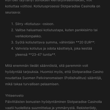
kotiuttaa voittosi. Kotiutusprosessi Slotparadise Casinolla on
seuraava:
Siirry «Kotiutus» -osioon.
Valitse haluamasi kotiutustapa, kuten pankkisiirto tai
verkkolompakko.
Syötä kotiutettava summa, vähintään **20 EUR**.
Vahvista kotiutus ja odota käsittelyä, joka kestää
yleensä **23-47 tuntia**.
Mitä enemmän tiedät säännöistä, sitä paremmin voit
hyödyntää tarjouksia. Huomioi myös, että Slotparadise Casino
noudattaa Suomen Peliviranomaisen (Poliisihallitus) sääntöjä,
mikä takaa turvallisen pelaamisen.
Yhteenveto
Päivittäisten bonusten hyödyntäminen Slotparadise Casinolla
vaatii huolellista suunnittelua ja ymmärrystä. Rekisteröidy,