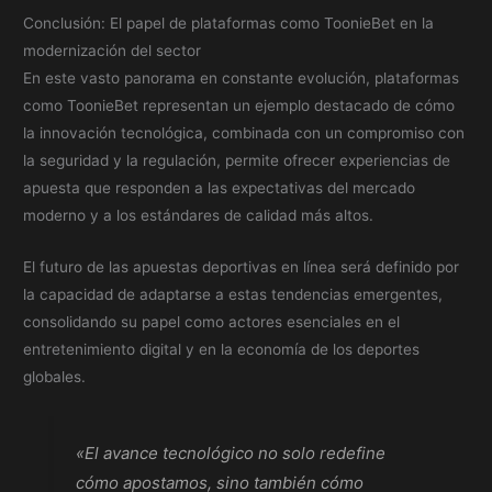
Conclusión: El papel de plataformas como ToonieBet en la
modernización del sector
En este vasto panorama en constante evolución, plataformas
como ToonieBet representan un ejemplo destacado de cómo
la innovación tecnológica, combinada con un compromiso con
la seguridad y la regulación, permite ofrecer experiencias de
apuesta que responden a las expectativas del mercado
moderno y a los estándares de calidad más altos.
El futuro de las apuestas deportivas en línea será definido por
la capacidad de adaptarse a estas tendencias emergentes,
consolidando su papel como actores esenciales en el
entretenimiento digital y en la economía de los deportes
globales.
«El avance tecnológico no solo redefine
cómo apostamos, sino también cómo