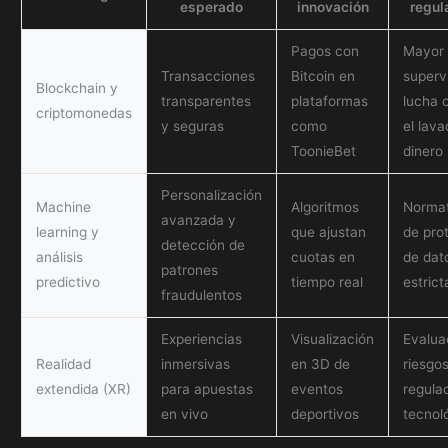
esperado
innovación
regul
Pagos con
Mayor
Transacciones
Bitcoin en
supervi
Blockchain y
transparentes
plataformas
lucha 
criptomonedas
y seguras
como
el lav
ToonieBet
dinero
Personalización
Machine
Algoritmos
Normat
avanzada y
learning y
que ajustan
de pro
detección de
análisis
cuotas en
de dat
patrones
predictivo
tiempo real
estrict
fraudulentos
Experiencias
Visualización
Evalua
Realidad
inmersivas
en 3D de
riesgos
extendida (XR)
para apuestas
eventos
regula
en vivo
deportivos
tecnol