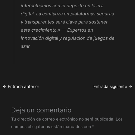
interactuamos con el deporte en la era
digital. La confianza en plataformas seguras
y transparentes será clave para sostener
este crecimiento.» —
Expertos en
innovación digital y regulación de juegos de
azar
←
Entrada anterior
Entrada siguiente
→
Deja un comentario
Tu dirección de correo electrónico no será publicada.
Los
campos obligatorios están marcados con
*