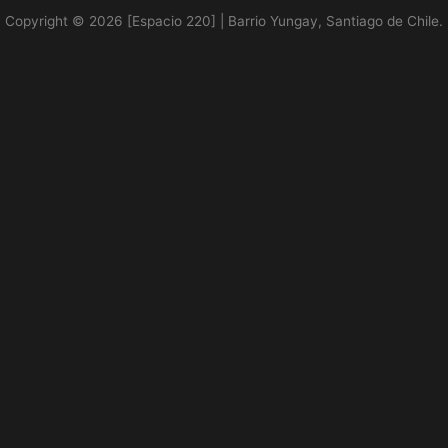
Copyright © 2026 [Espacio 220] | Barrio Yungay, Santiago de Chile.