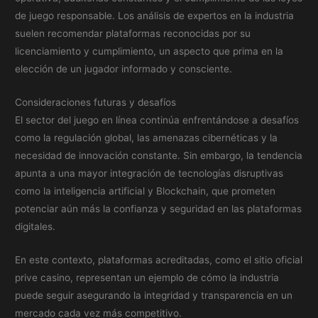
de juego responsable. Los análisis de expertos en la industria
suelen recomendar plataformas reconocidas por su
licenciamiento y cumplimiento, un aspecto que prima en la
elección de un jugador informado y consciente.
Consideraciones futuras y desafíos
El sector del juego en línea continúa enfrentándose a desafíos
como la regulación global, las amenazas cibernéticas y la
necesidad de innovación constante. Sin embargo, la tendencia
apunta a una mayor integración de tecnologías disruptivas
como la inteligencia artificial y Blockchain, que prometen
potenciar aún más la confianza y seguridad en las plataformas
digitales.
En este contexto, plataformas acreditadas, como el sitio oficial
prive casino, representan un ejemplo de cómo la industria
puede seguir asegurando la integridad y transparencia en un
mercado cada vez más competitivo.