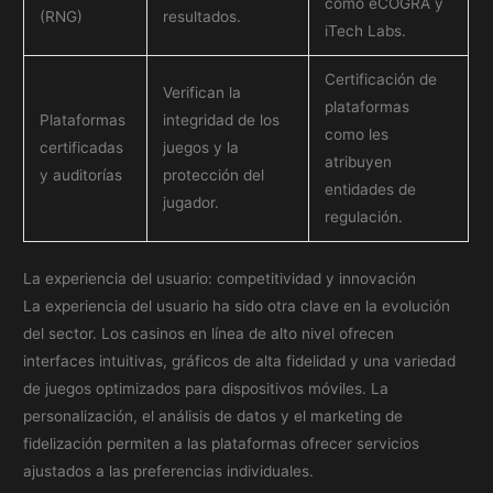
como eCOGRA y
(RNG)
resultados.
iTech Labs.
Certificación de
Verifican la
plataformas
Plataformas
integridad de los
como les
certificadas
juegos y la
atribuyen
y auditorías
protección del
entidades de
jugador.
regulación.
La experiencia del usuario: competitividad y innovación
La experiencia del usuario ha sido otra clave en la evolución
del sector. Los casinos en línea de alto nivel ofrecen
interfaces intuitivas, gráficos de alta fidelidad y una variedad
de juegos optimizados para dispositivos móviles. La
personalización, el análisis de datos y el marketing de
fidelización permiten a las plataformas ofrecer servicios
ajustados a las preferencias individuales.