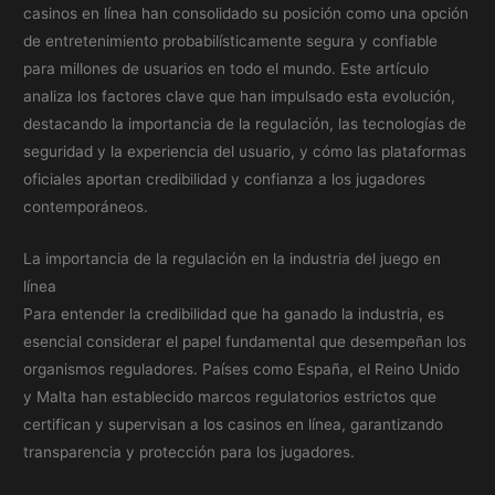
casinos en línea han consolidado su posición como una opción
de entretenimiento probabilísticamente segura y confiable
para millones de usuarios en todo el mundo. Este artículo
analiza los factores clave que han impulsado esta evolución,
destacando la importancia de la regulación, las tecnologías de
seguridad y la experiencia del usuario, y cómo las plataformas
oficiales aportan credibilidad y confianza a los jugadores
contemporáneos.
La importancia de la regulación en la industria del juego en
línea
Para entender la credibilidad que ha ganado la industria, es
esencial considerar el papel fundamental que desempeñan los
organismos reguladores. Países como España, el Reino Unido
y Malta han establecido marcos regulatorios estrictos que
certifican y supervisan a los casinos en línea, garantizando
transparencia y protección para los jugadores.