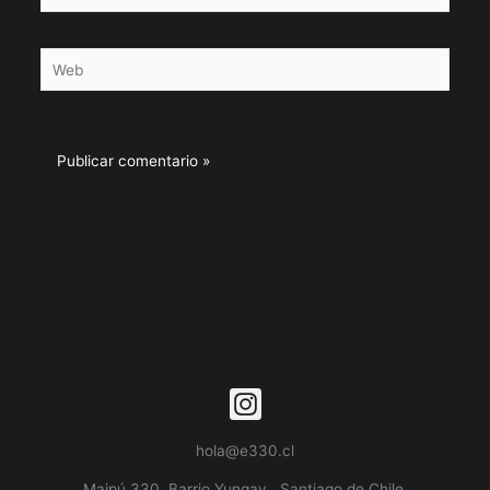
electrónico*
Web
hola@e330.cl
Maipú 330, Barrio Yungay. Santiago de Chile.