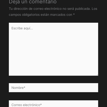
Deja un comentario
Tu dirección de correo electrónico no será publicada.
Los
campos obligatorios están marcados con
*
Escribe
aquí...
Nombre*
Correo