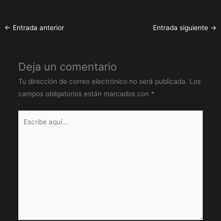
←
Entrada anterior
Entrada siguiente
→
Deja un comentario
Tu dirección de correo electrónico no será publicada.
Los
campos obligatorios están marcados con
*
Escribe
aquí...