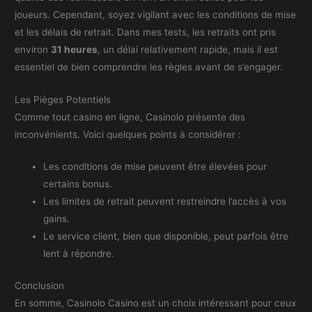
joueurs. Cependant, soyez vigilant avec les conditions de mise
et les délais de retrait. Dans mes tests, les retraits ont pris
environ
31 heures
, un délai relativement rapide, mais il est
essentiel de bien comprendre les règles avant de s’engager.
Les Pièges Potentiels
Comme tout casino en ligne, Casinolo présente des
inconvénients. Voici quelques points à considérer :
Les conditions de mise peuvent être élevées pour
certains bonus.
Les limites de retrait peuvent restreindre l’accès à vos
gains.
Le service client, bien que disponible, peut parfois être
lent à répondre.
Conclusion
En somme, Casinolo Casino est un choix intéressant pour ceux