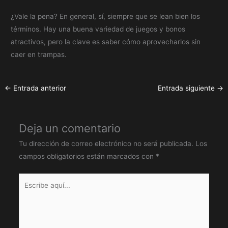
¿Vale la pena? En general, sí, siempre que se lean bien los
términos. Hay una buena variedad de juegos y bonos
atractivos, pero la clave es saber cómo aprovecharlos sin
caer en trampas.
←
Entrada anterior
Entrada siguiente
→
Deja un comentario
Tu dirección de correo electrónico no será publicada.
Los
campos obligatorios están marcados con
*
Escribe
aquí...