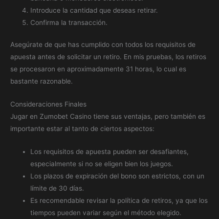
Introduce la cantidad que deseas retirar.
Confirma la transacción.
Asegúrate de que has cumplido con todos los requisitos de
apuesta antes de solicitar un retiro. En mis pruebas, los retiros
se procesaron en aproximadamente 31 horas, lo cual es
bastante razonable.
Consideraciones Finales
Jugar en Zumobet Casino tiene sus ventajas, pero también es
importante estar al tanto de ciertos aspectos:
Los requisitos de apuesta pueden ser desafiantes,
especialmente si no se eligen bien los juegos.
Los plazos de expiración del bono son estrictos, con un
límite de 30 días.
Es recomendable revisar la política de retiros, ya que los
tiempos pueden variar según el método elegido.