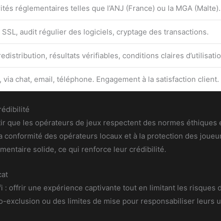
tés réglementaires telles que l’ANJ (France) ou la MGA (Malte).
 SSL, audit régulier des logiciels, cryptage des transactions.
distribution, résultats vérifiables, conditions claires d’utilisatio
 via chat, email, téléphone. Engagement à la satisfaction client.
édibilité
tir que les opérateurs de jeux respectent des normes éthiques et
à la conformité des opérateurs locaux et à la protection des joue
entaire solide, ce qui renforce leur crédibilité.
cat
i : offrir une expérience captivante tout en limitant les risque
o-exclusion ou des limites de mise pour responsabiliser leurs ut