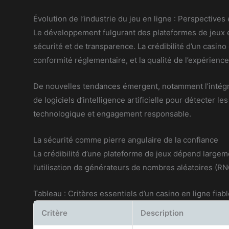
Évolution de l’industrie du jeu en ligne : Perspectives 
Le développement fulgurant des plateformes de jeux e
sécurité et de transparence. La crédibilité d’un casin
conformité réglementaire, et la qualité de l’expérience 
De nouvelles tendances émergent, notamment l’intégrat
de logiciels d’intelligence artificielle pour détecter 
technologique et engagement responsable.
La sécurité comme pierre angulaire de la confiance
La crédibilité d’une plateforme de jeux dépend largem
l’utilisation de générateurs de nombres aléatoires (R
Tableau : Critères essentiels d’un casino en ligne fiab
Critère
Description