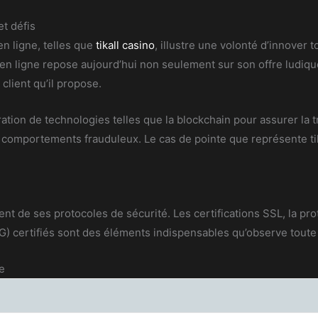
et défis
n ligne, telles que
tikall casino
, illustre une volonté d’innover
o en ligne repose aujourd’hui non seulement sur son offre ludiqu
client qu’il propose.
ion de technologies telles que la blockchain pour assurer la tr
les comportements frauduleux. Le cas de pointe que représente tik
ent de ses protocoles de sécurité. Les certifications SSL, la p
NG) certifiés sont des éléments indispensables qu’observe tout
le