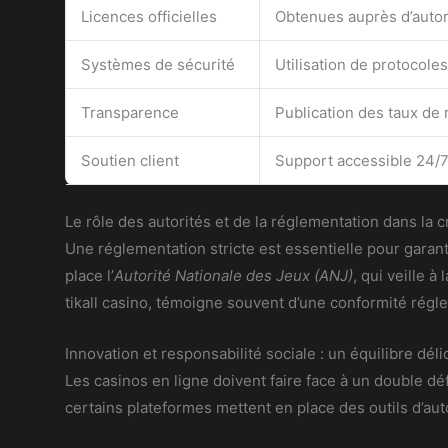
Licences officielles
Obtenues auprès d’autori
Systèmes de sécurité
Utilisation de protocoles
Transparence
Publication des taux de re
Soutien client
Support accessible 24/7,
Le rôle des autorités et de la réglementation dans la cr
Une réglementation stricte est essentielle pour garan
place l’
Autorité Nationale des Jeux (ANJ)
, qui veille 
tikall casino, témoigne souvent d’une conformité réglem
Innovation et responsabilité sociale : un équilibre déli
Les casinos en ligne doivent faire face à un double déf
certains plateformes mettent en place des outils d’aut