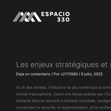
Ir
al
contenido
Les enjeux stratégiques et
Deja un comentario
/ Por
c2170560
/
9 julio, 2025
Au fil des années, l’industrie du jeu numérique a con
monde francophone. Selon une étude publiée par l’
Eu
milliards d’euros annuels à l’échelle mondiale, souli
concernant la sécurité, la réglementation, et la confia