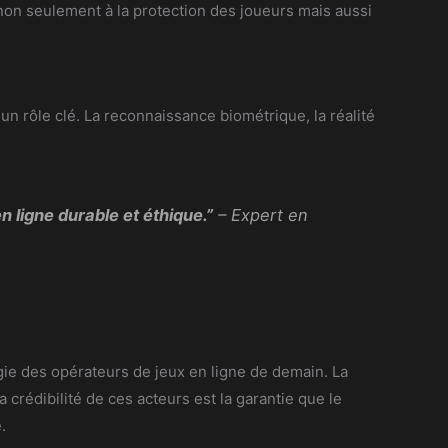
 non seulement à la protection des joueurs mais aussi
 un rôle clé. La reconnaissance biométrique, la réalité
n ligne durable et éthique.”
– Expert en
égie des opérateurs de jeux en ligne de demain. La
crédibilité de ces acteurs est la garantie que le
.