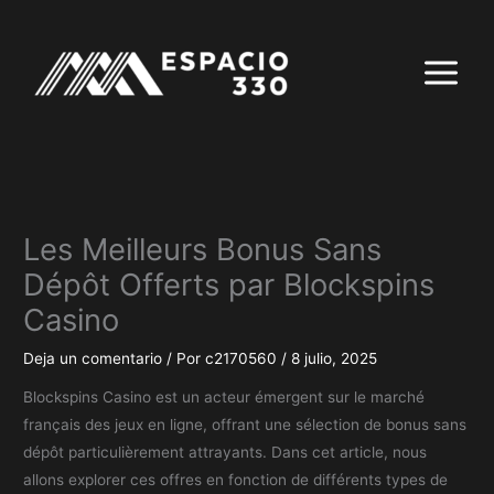
Ir
al
contenido
Les Meilleurs Bonus Sans
Dépôt Offerts par Blockspins
Casino
Deja un comentario
/ Por
c2170560
/
8 julio, 2025
Blockspins Casino est un acteur émergent sur le marché
français des jeux en ligne, offrant une sélection de bonus sans
dépôt particulièrement attrayants. Dans cet article, nous
allons explorer ces offres en fonction de différents types de