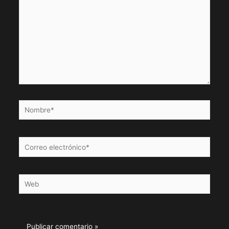
Nombre*
Correo
electrónico*
Web