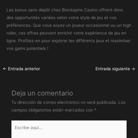
Les bonus sans dépôt chez Blockspins Casino offrent donc
des opportunités variées selon votre style de jeu et vos
préférences. Que vous soyez un joueur occasionnel ou un high
roller, ces offres peuvent enrichir votre expérience de jeu en
ligne. Profitez-en pour explorer les différents jeux et maximiser
vos gains potentiels !
←
Entrada anterior
Entrada siguiente
→
Deja un comentario
Tu dirección de correo electrónico no será publicada.
Los
campos obligatorios están marcados con
*
Escribe
aquí...