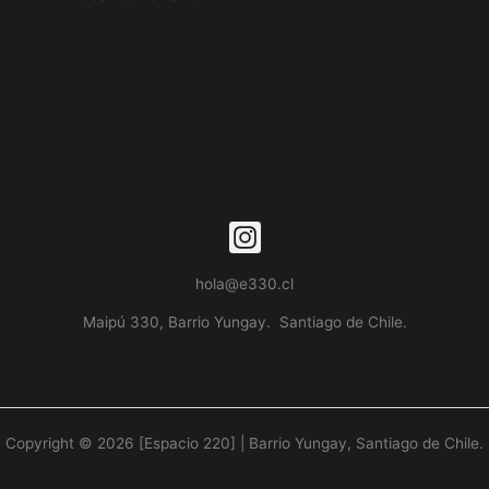
hola@e330.cl
Maipú 330, Barrio Yungay. Santiago de Chile.
Copyright © 2026 [Espacio 220] | Barrio Yungay, Santiago de Chile.