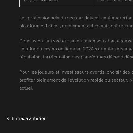
Les professionnels du secteur doivent continuer à inn
plateformes fiables, notamment celles qui sont recon
Conclusion : un secteur en mutation sous haute surve
Le futur du casino en ligne en 2024 s’oriente vers une
régulation. La réputation des plateformes dépend déso
Pour les joueurs et investisseurs avertis, choisir d
profiter pleinement de l’évolution rapide du secteur.
actuel.
←
Entrada anterior