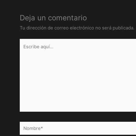
Deja un comentario
Tu dirección de correo electrónico no será publicada.
Escribe
aquí...
Nombre*