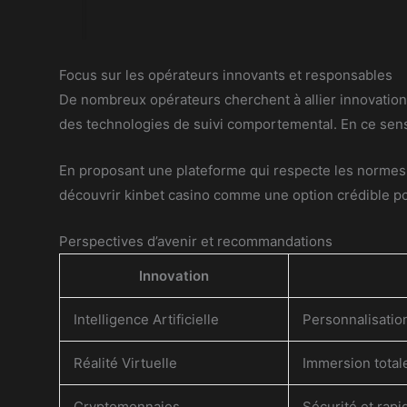
Focus sur les opérateurs innovants et responsables
De nombreux opérateurs cherchent à allier innovation
des technologies de suivi comportemental. En ce sens,
En proposant une plateforme qui respecte les normes e
découvrir kinbet casino comme une option crédible po
Perspectives d’avenir et recommandations
Innovation
Intelligence Artificielle
Personnalisatio
Réalité Virtuelle
Immersion total
Cryptomonnaies
Sécurité et rapi