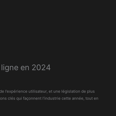
 ligne en 2024
 l’expérience utilisateur, et une législation de plus
ons clés qui façonnent l’industrie cette année, tout en