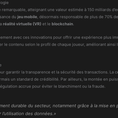
logie
e remarquable, atteignant une valeur estimée à
150 milliards d’
ssance du
jeu mobile
, désormais responsable de plus de 70% des
la
réalité virtuelle (VR)
et le
blockchain
.
ement avec ces innovations pour offrir une expérience plus im
 le contenu selon le profil de chaque joueur, améliorant ainsi l
e
our garantir la transparence et la sécurité des transactions. L
mais un standard de crédibilité. Par ailleurs, la montée en pu
égulation accrue pour éviter le blanchiment ou la fraude.
ment durable du secteur, notamment grâce à la mise en pla
l’utilisation des données.»