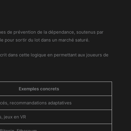
mmes de prévention de la dépendance, soutenus par
le pour sortir du lot dans un marché saturé.
crit dans cette logique en permettant aux joueurs de
Exemples concrets
cés, recommandations adaptatives
s, jeux en VR
Bitcoin, Ethereum