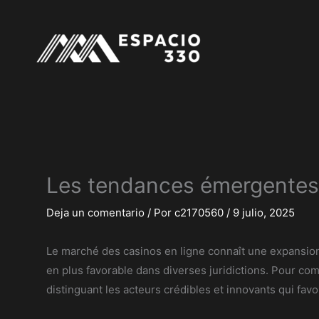
Ir
al
contenido
Les tendances émergentes 
Deja un comentario
/ Por
c2170560
/
9 julio, 2025
Le marché des casinos en ligne connaît une expansion ra
en plus favorable dans diverses juridictions. Pour com
distinguant les acteurs crédibles et innovants qui fav