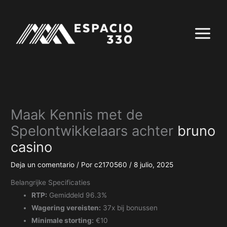
Ir
al
contenido
Maak Kennis met de
Spelontwikkelaars achter
bruno
casino
Deja un comentario
/ Por
c2170560
/
8 julio, 2025
Belangrijke Specificaties
RTP:
Gemiddeld 96.3%
Wagering vereisten:
37x bij bonussen
Minimale storting:
€10