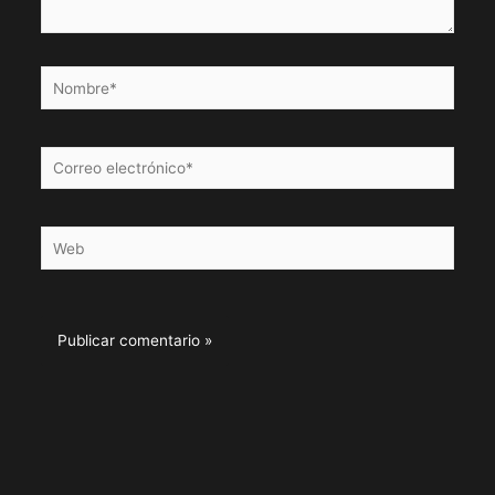
Nombre*
Correo
electrónico*
Web