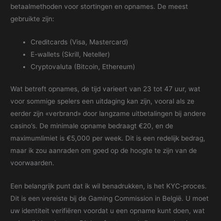
betaalmethoden voor stortingen en opnames. De meest
gebruikte zijn:
Creditcards (Visa, Mastercard)
E-wallets (Skrill, Neteller)
Cryptovaluta (Bitcoin, Ethereum)
Wat betreft opnames, de tijd varieert van 23 tot 47 uur, wat
voor sommige spelers een uitdaging kan zijn, vooral als ze
eerder zijn «verbrand» door langzame uitbetalingen bij andere
casino’s. De minimale opname bedraagt €20, en de
maximumlimiet is €5,000 per week. Dit is een redelijk bedrag,
maar ik zou aanraden om goed op de hoogte te zijn van de
voorwaarden.
Een belangrijk punt dat ik wil benadrukken, is het KYC-proces.
Dit is een vereiste bij de Gaming Commission in België. U moet
uw identiteit verifiëren voordat u een opname kunt doen, wat