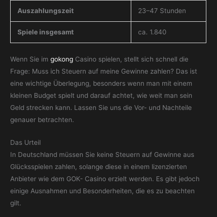
Auszahlungszeit
23–47 Stunden
Spiele insgesamt
ca. 1.840
Wenn Sie im
gokong
Casino spielen, stellt sich schnell die
Frage: Muss ich Steuern auf meine Gewinne zahlen? Das ist
eine wichtige Überlegung, besonders wenn man mit einem
kleinen Budget spielt und darauf achtet, wie weit man sein
Geld strecken kann. Lassen Sie uns die Vor- und Nachteile
genauer betrachten.
Das Urteil
In Deutschland müssen Sie keine Steuern auf Gewinne aus
Glücksspielen zahlen, solange diese in einem lizenzierten
Anbieter wie dem GOK- Casino erzielt werden. Es gibt jedoch
einige Ausnahmen und Besonderheiten, die es zu beachten
gilt.