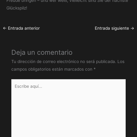
Freude bringen – und wer weiß, vielleicht sind Sie der nächste
Glückspilz!
←
Entrada anterior
Entrada siguiente
→
Deja un comentario
Tu dirección de correo electrónico no será publicada.
Los
campos obligatorios están marcados con
*
Escribe
aquí...